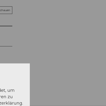
schauen
det, um
ren zu
zerklärung.