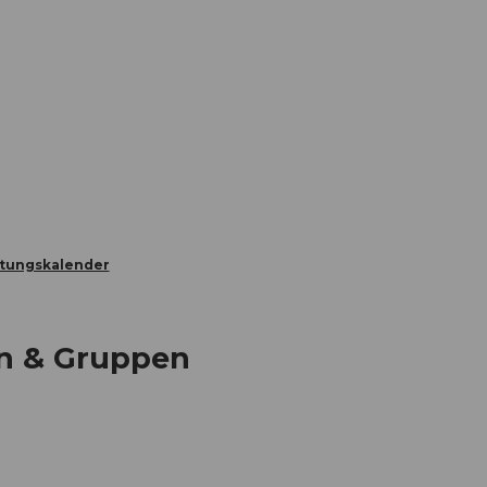
Informieren
Buchen
Business
W
ltungskalender
n & Gruppen