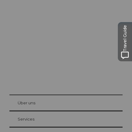
Ausflugstipps in
Travel Guide
Luzern
Die Stadt. Der See. Die Berge.
© Be
at Bre
chbü
hl
Über uns
Gästekarte Luzern
Ihre Vorteile als Übernachtungsgast
Services