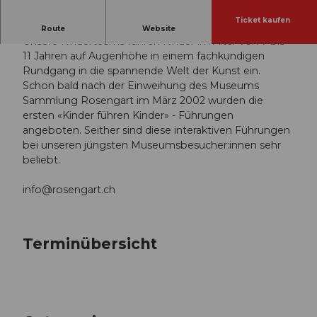
Ticket kaufen
Das Kunstabenteuer ohne Erwachsene.
Route
Website
Unsere Kinderteams führen Kinder im Alter von 7 bis
11 Jahren auf Augenhöhe in einem fachkundigen
Rundgang in die spannende Welt der Kunst ein.
Schon bald nach der Einweihung des Museums
Sammlung Rosengart im März 2002 wurden die
ersten «Kinder führen Kinder» - Führungen
angeboten. Seither sind diese interaktiven Führungen
bei unseren jüngsten Museumsbesucher:innen sehr
beliebt.
info@rosengart.ch
Terminübersicht