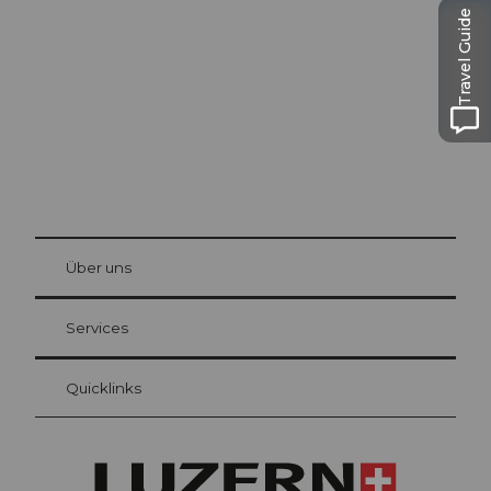
Luzern
Travel Guide
Die Stadt. Der See. Die Berge.
© Be
at Bre
chbü
hl
Über uns
Gästekarte Luzern
Ihre Vorteile als Übernachtungsgast
Services
Quicklinks