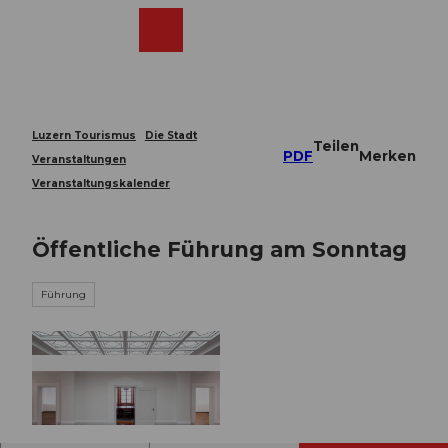
Z
u
Webcams
Merkzettel
Suche
Menü
Shop
m
I
n
h
a
Luzern Tourismus
Die Stadt
Teilen
l
PDF
Merken
Veranstaltungen
t
Veranstaltungskalender
Öffentliche Führung am Sonntag
Führung
© Guidle.com