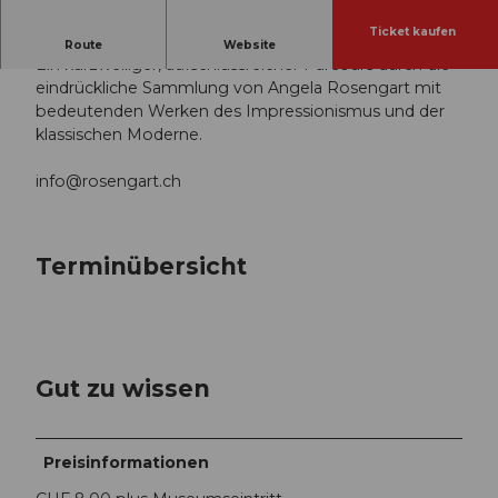
Ticket kaufen
Öffentlicher Rundgang durch die Sammlung.
Route
Website
Ein kurzweiliger, aufschlussreicher Parcours durch die
eindrückliche Sammlung von Angela Rosengart mit
bedeutenden Werken des Impressionismus und der
klassischen Moderne.
info@rosengart.ch
Terminübersicht
Gut zu wissen
Preisinformationen