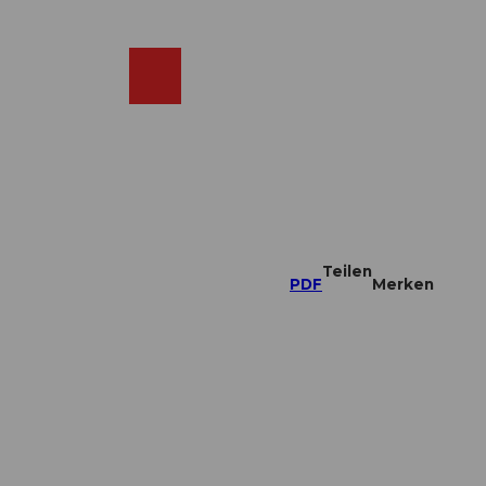
DE
ebcams
Merkzettel
Suche
Shop
Teilen
PDF
Merken