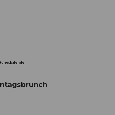
Informieren
Buchen
Business
W
ltungskalender
nntagsbrunch