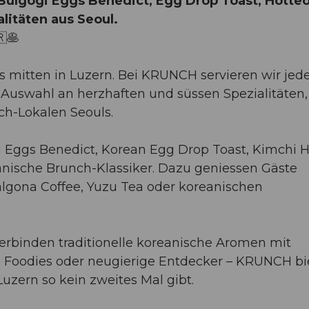
Bulgogi Eggs Benedict, Egg Drop Toast, Hotte
litäten aus Seoul.
🥞
 mitten in Luzern. Bei KRUNCH servieren wir jed
Auswahl an herzhaften und süssen Spezialitäten,
ch-Lokalen Seouls.
gi Eggs Benedict, Korean Egg Drop Toast, Kimchi 
nische Brunch-Klassiker. Dazu geniessen Gäste
algona Coffee, Yuzu Tea oder koreanischen
verbinden traditionelle koreanische Aromen mit
 Foodies oder neugierige Entdecker – KRUNCH bi
Luzern so kein zweites Mal gibt.