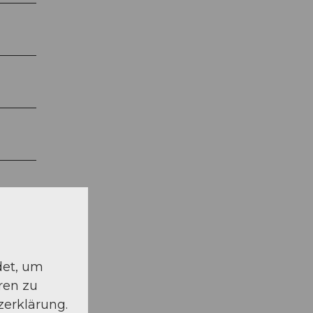
det, um
ren zu
zerklärung.