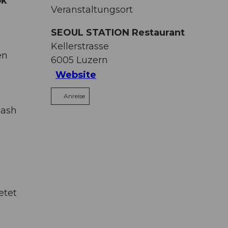
ok
Veranstaltungsort
SEOUL STATION Restaurant
Kellerstrasse
en
6005
Luzern
Website
Anreise
Hash
etet