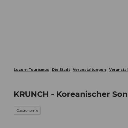
Z
ungen
Webcams
Gästekarte
u
m
Die Stadt
Die Erlebnisregion
I
n
h
a
l
t
Luzern Tourismus
Die Stadt
Veranstaltungen
Veransta
KRUNCH - Koreanischer So
Gastronomie