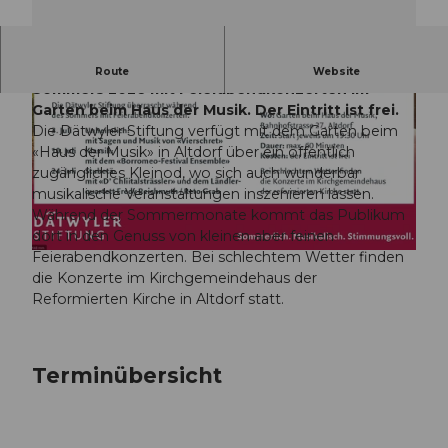
Die Dätwyler Stiftung überrascht während des
Route
Website
Sommers 2026 mit Feierabendkonzerten im
Garten beim Haus der Musik. Der Eintritt ist frei.
Die Dätwyler Stiftung verfügt mit dem Garten beim
«Haus der Musik» in Altdorf über ein öffentlich
zugängliches Kleinod, wo sich auch wunderbar
musikalische Veranstaltungen inszenieren lassen.
© Guidle.com
Während der Sommermonate kommt das Publikum
dort in den Genuss von kleinen aber feinen
Feierabendkonzerten. Bei schlechtem Wetter finden
© Guidle.com
die Konzerte im Kirchgemeindehaus der
Reformierten Kirche in Altdorf statt.
Terminübersicht