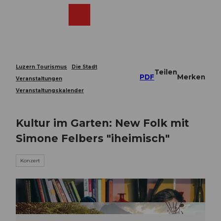
Z
u
Webcams
Merkzettel
Suche
Menü
Shop
m
I
n
h
a
Luzern Tourismus
Die Stadt
Teilen
l
PDF
Merken
Veranstaltungen
t
Veranstaltungskalender
Kultur im Garten: New Folk mit
Simone Felbers "iheimisch"
Konzert