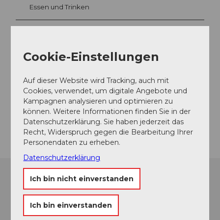
Essen und Trinken
Veranstaltungsort
Cookie-Einstellungen
Garten "Haus der Musik"
Bahnhofstrasse
Auf dieser Website wird Tracking, auch mit
6460
Altdorf
Cookies, verwendet, um digitale Angebote und
Kampagnen analysieren und optimieren zu
Website
können. Weitere Informationen finden Sie in der
Anreise
Datenschutzerklärung. Sie haben jederzeit das
Recht, Widerspruch gegen die Bearbeitung Ihrer
Personendaten zu erheben.
Datenschutzerklärung
Ich bin nicht einverstanden
Ich bin einverstanden