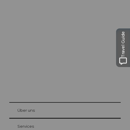
Ausflugstipps in
Travel Guide
Luzern
Die Stadt. Der See. Die Berge.
© Be
at Bre
chbü
hl
Über uns
Gästekarte Luzern
Ihre Vorteile als Übernachtungsgast
Services