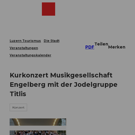
Z
u
Webcams
Merkzettel
Suche
Menü
Shop
m
I
n
h
a
Luzern Tourismus
Die Stadt
Teilen
l
PDF
Merken
Veranstaltungen
t
Veranstaltungskalender
Kurkonzert Musikgesellschaft
Engelberg mit der Jodelgruppe
Titlis
Konzert