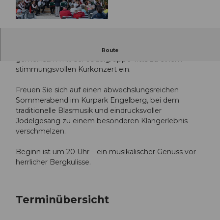
© Guidle.com
Am 11.08.2026 lädt die Musikgesellschaft Engelberg
Route
gemeinsam mit der Jodelgruppe Titlis zu einem
stimmungsvollen Kurkonzert ein.
Freuen Sie sich auf einen abwechslungsreichen
Sommerabend im Kurpark Engelberg, bei dem
traditionelle Blasmusik und eindrucksvoller
Jodelgesang zu einem besonderen Klangerlebnis
verschmelzen.
Beginn ist um 20 Uhr – ein musikalischer Genuss vor
herrlicher Bergkulisse.
Terminübersicht