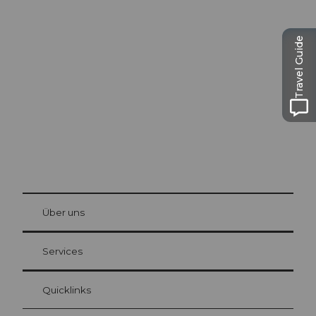
Ausflugstipps in
Luzern
Travel Guide
Die Stadt. Der See. Die Berge.
© Be
at Bre
chbü
hl
Über uns
Gästekarte Luzern
Ihre Vorteile als Übernachtungsgast
Services
Quicklinks