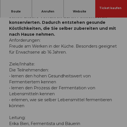
Ticket kaufen
Die Gärten der Biosphäre geben vieles her, das
Route
Anrufen
Website
schon unsere Vorfahren durch Fermentieren
konservierten. Dadurch entstehen gesunde
Köstlichkeiten, die Sie selber zubereiten und mit
nach Hause nehmen.
Anforderungen:
Freude am Werken in der Küche. Besonders geeignet
für Erwachsene ab 16 Jahren.
Ziele/Inhalte:
Die Teilnehmenden:
• lernen den hohen Gesundheitswert von
Fermentiertem kennen
• lernen den Prozess der Fermentation von
Lebensmitteln kennen
• erlernen, wie sie selber Lebensmittel fermentieren
können
Leitung:
Erika Bieri, Fermentista und Bäuerin