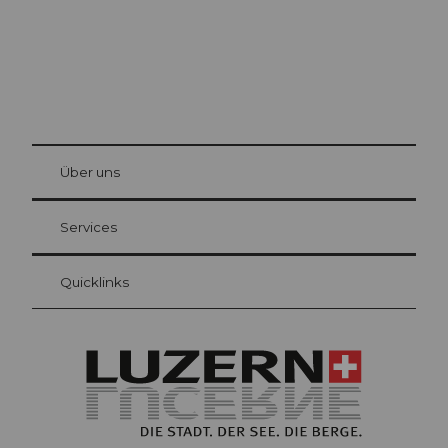
© Be
at Bre
chbü
hl
Über uns
Gästekarte Luzern
Ihre Vorteile als Übernachtungsgast
Services
Quicklinks