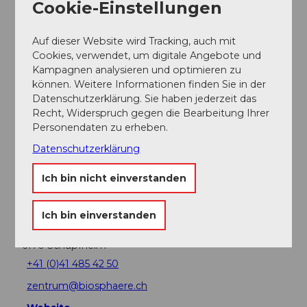
Cookie-Einstellungen
Auf dieser Website wird Tracking, auch mit
Cookies, verwendet, um digitale Angebote und
In der Nähe
Auf der Karte anschauen
Kampagnen analysieren und optimieren zu
können. Weitere Informationen finden Sie in der
Datenschutzerklärung. Sie haben jederzeit das
Recht, Widerspruch gegen die Bearbeitung Ihrer
Veranstaltung
Personendaten zu erheben.
Datenschutzerklärung
Ich bin nicht einverstanden
Veranstaltungsort
UNESCO Biosphäre Entlebuch -
Ich bin einverstanden
Biosphärenzentrum
Chlosterbüel 28
6170
Schüpfheim
+41 (0)41 485 42 50
zentrum@biosphaere.ch