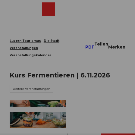
Z
u
Webcams
Merkzettel
Suche
Menü
Shop
m
I
n
h
a
Luzern Tourismus
Die Stadt
Teilen
l
PDF
Merken
Veranstaltungen
t
Veranstaltungskalender
Kurs Fermentieren | 6.11.2026
Weitere Veranstaltungen
© Guidle.com