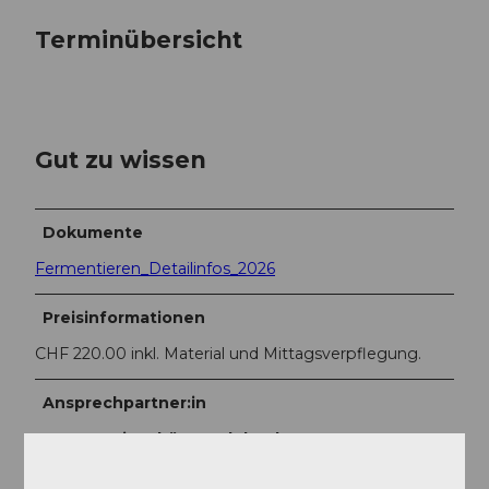
Terminübersicht
Gut zu wissen
Dokumente
Fermentieren_Detailinfos_2026
Preisinformationen
CHF 220.00 inkl. Material und Mittagsverpflegung.
Ansprechpartner:in
UNESCO Biosphäre Entlebuch -
Biosphärenzentrum