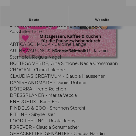
Ladies Day Seon - die grösste
Route
Website
Direktvertriebsausstellung im Aargau!
Aussteller Liste
© Guidle.com
© Guidle.com
ARTICA SCHMUCK - Caroline Lange
AUFBEWARUNG & KÜCHENHELFER- Jasmin
Stempfel, Regula Nagel
© Guidle.com
BOTTEGA VERDE, Gina Simone, Nadia Grossmann
CHOGAN - Chiara Falcone
CLAUDIA'S CREATIVUM - Claudia Haussener
DANISHANDMADE - Daniel Rohner
DÖTERRA - Irene Reichen
DRESSPLANER - Marisa Veccia
ENERGETIX - Karin Enz
FINDELS & BOO - Shannon Sterchi
FITLINE - Sibylle Isler
FOOD FEELING - Ursula Jenny
FOREVER - Claudia Schumacher
GEHÄCKELTES, GENÄHTES - Claudia Bandini