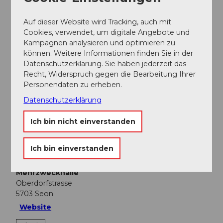
Verein Ladies Day Seon
Auf dieser Website wird Tracking, auch mit
Cookies, verwendet, um digitale Angebote und
Kampagnen analysieren und optimieren zu
können. Weitere Informationen finden Sie in der
Datenschutzerklärung. Sie haben jederzeit das
In der Nähe
Recht, Widerspruch gegen die Bearbeitung Ihrer
Auf der Karte anschauen
Personendaten zu erheben.
Datenschutzerklärung
Veranstaltung
Ich bin nicht einverstanden
Ich bin einverstanden
Veranstaltungsort
Mehrzweckhalle
Oberdorfstrasse
5703
Seon
Website