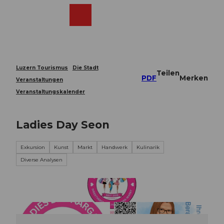
Z
u
Webcams
Merkzettel
Suche
Menü
Shop
m
I
n
h
a
Luzern Tourismus
Die Stadt
Teilen
l
PDF
Merken
Veranstaltungen
t
Veranstaltungskalender
Ladies Day Seon
Exkursion
Kunst
Markt
Handwerk
Kulinarik
Diverse Analysen