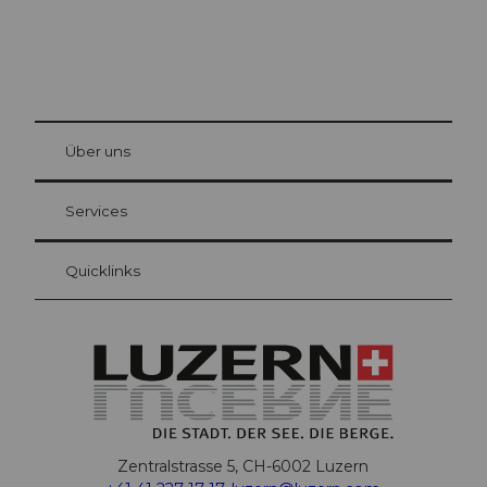
© Be
at Bre
chbü
hl
Über uns
Gästekarte Luzern
Ihre Vorteile als Übernachtungsgast
Services
Quicklinks
Zentralstrasse 5, CH-6002 Luzern