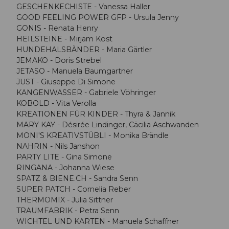
GESCHENKECHISTE - Vanessa Haller
GOOD FEELING POWER GFP - Ursula Jenny
GONIS - Renata Henry
HEILSTEINE - Mirjam Kost
HUNDEHALSBÄNDER - Maria Gärtler
JEMAKO - Doris Strebel
JETASO - Manuela Baumgartner
JUST - Giuseppe Di Simone
KANGENWASSER - Gabriele Vöhringer
KOBOLD - Vita Verolla
KREATIONEN FÜR KINDER - Thyra & Jannik
MARY KAY - Désirée Lindinger, Cäcilia Aschwanden
MONI'S KREATIVSTÜBLI - Monika Brändle
NAHRIN - Nils Janshon
PARTY LITE - Gina Simone
RINGANA - Johanna Wiese
SPATZ & BIENE.CH - Sandra Senn
SUPER PATCH - Cornelia Reber
THERMOMIX - Julia Sittner
TRAUMFABRIK - Petra Senn
WICHTEL UND KARTEN - Manuela Schaffner