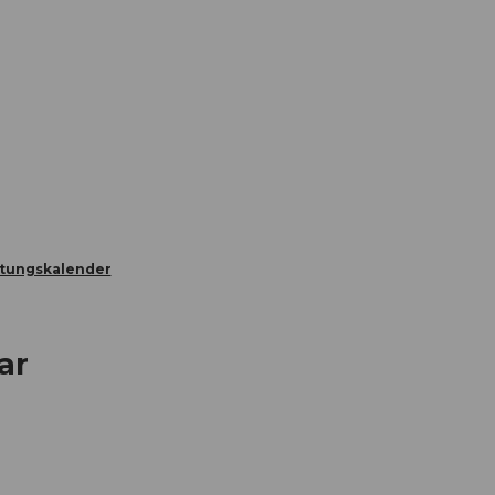
Informieren
Buchen
Business
W
ltungskalender
ar