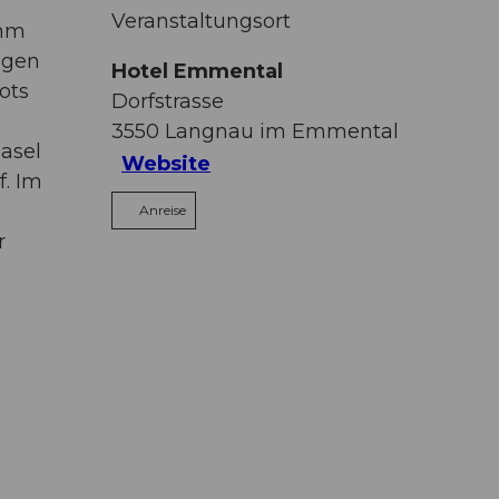
Veranstaltungsort
amm
igen
Hotel Emmental
ots
Dorfstrasse
3550
Langnau im Emmental
asel
Website
f. Im
Anreise
r