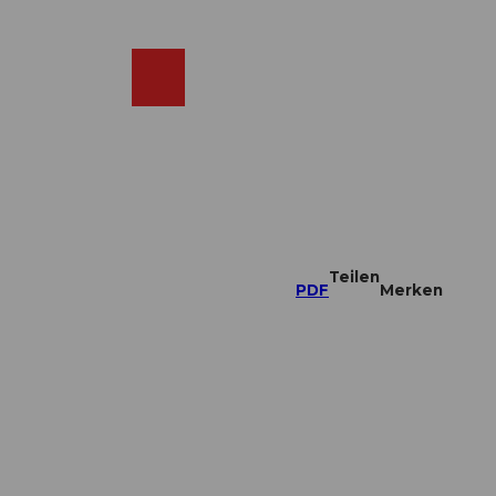
DE
ebcams
Merkzettel
Suche
Shop
Teilen
PDF
Merken