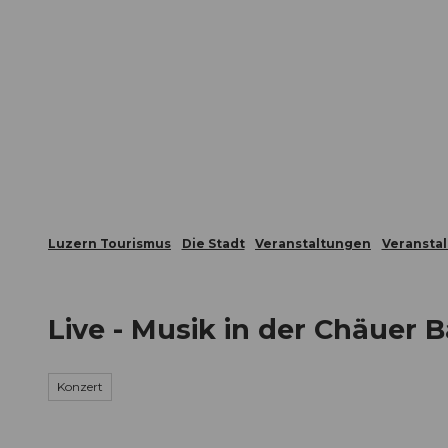
Z
ungen
Webcams
Gästekarte
u
m
Die Stadt
Die Erlebnisregion
I
n
h
a
l
t
Luzern Tourismus
Die Stadt
Veranstaltungen
Veransta
Live - Musik in der Chäuer B
Konzert