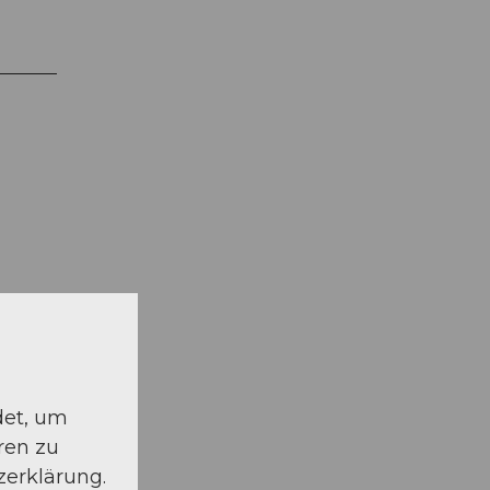
schauen
det, um
ren zu
zerklärung.