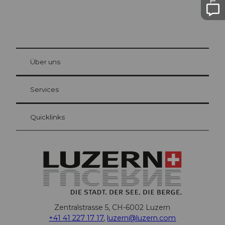
© Be
at Bre
chbü
hl
Über uns
Gästekarte Luzern
Ihre Vorteile als Übernachtungsgast
Services
Quicklinks
Zentralstrasse 5, CH-6002 Luzern
+41 41 227 17 17
,
luzern@luzern.com