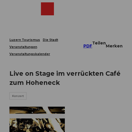
Z
u
Webcams
Merkzettel
Suche
Menü
Shop
m
I
n
h
a
Luzern Tourismus
Die Stadt
Teilen
l
PDF
Merken
Veranstaltungen
t
Veranstaltungskalender
Live on Stage im verrückten Café
zum Hoheneck
Konzert