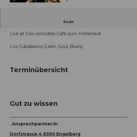
© Guidle.com
17.00 - 18.00 Uhr und ab 22.00 Uhr
Route
Live at Das verrückte Café zum Hoheneck
Los Cubalianos (Latin, Soul, Blues)
Terminübersicht
Gut zu wissen
Ansprechpartner:in
Dorfstrasse 4 6390 Engelberg