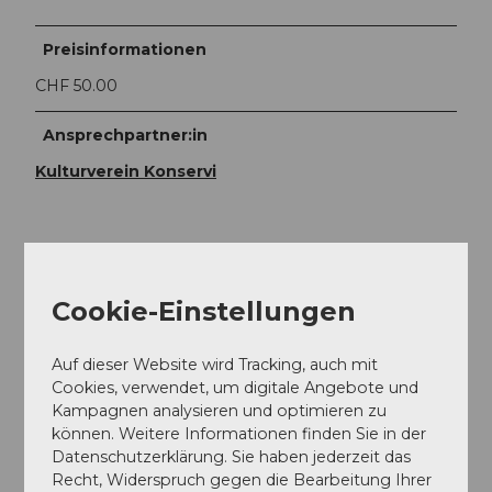
Preisinformationen
CHF 50.00
Ansprechpartner:in
Kulturverein Konservi
In der Nähe
Cookie-Einstellungen
Auf der Karte anschauen
Auf dieser Website wird Tracking, auch mit
Veranstaltung
Cookies, verwendet, um digitale Angebote und
Kampagnen analysieren und optimieren zu
können. Weitere Informationen finden Sie in der
Datenschutzerklärung. Sie haben jederzeit das
Recht, Widerspruch gegen die Bearbeitung Ihrer
Veranstaltungsort