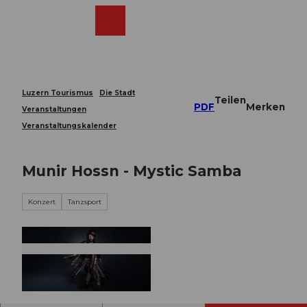
Z
u
Webcams
Merkzettel
Suche
Menü
Shop
m
I
n
h
a
Luzern Tourismus
Die Stadt
Teilen
l
PDF
Merken
Veranstaltungen
t
Veranstaltungskalender
Munir Hossn - Mystic Samba
Konzert
Tanzsport
© Guidle.com