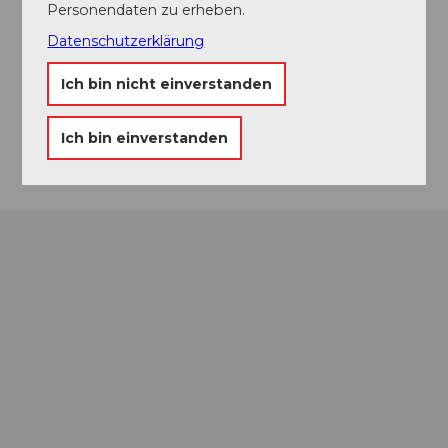
Personendaten zu erheben.
Konservi
Datenschutzerklärung
Oberdorfstrasse
5703
Seon
Ich bin nicht einverstanden
Website
Anreise
Ich bin einverstanden