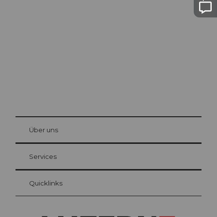
Ausflugstipps in
Luzern
Die Stadt. Der See. Die Berge.
© Be
at Bre
chbü
hl
Über uns
Gästekarte Luzern
Ihre Vorteile als Übernachtungsgast
Services
Quicklinks