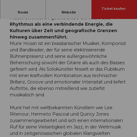
Ticket kaufen
Verwurzelt in den Traditionen der brasilianischen
Route
Website
Musik erforscht MysticSamba die Kraft des
Rhythmus als eine verbindende Energie, die
Kulturen über Zeit und geografische Grenzen
hinweg zusammenführt.
Munir Hossn ist ein brasilianischer Musiker, Komponist
und Bandleader, der für seine elektrisierende
Bühnenpräsenz und seine außergewöhnliche
Beherrschung sowohl der Gitarre als auch des Basses
gefeiert wird. Als Solokünstler fesselt er das Publikum
mit einer kraftvollen Kombination aus technischer
Brillanz, Groove und emotionaler Intensität und liefert
Auftritte, die ebenso mitreißend wie zutiefst
musikalisch sind.
Munir hat mit weltbekannten Künstlern wie Lee
Ritenour, Hermeto Pascoal und Quincy Jones
zusammengearbeitet und sich einen internationalen
Ruf für seine Vielseitigkeit im Jazz, in der Weltmusik
und in zeitgenössischen globalen Klangwelten