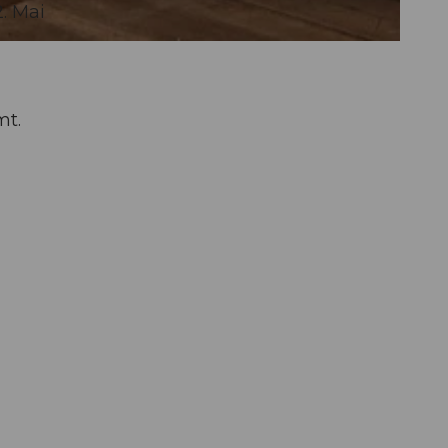
. Mai
mt.