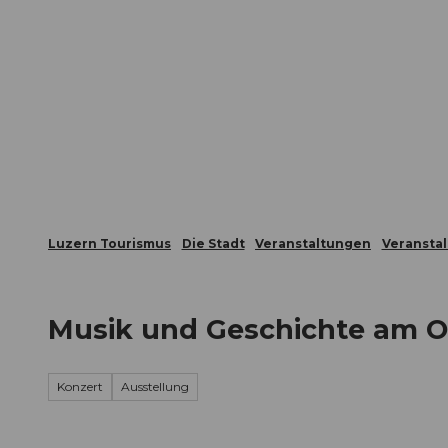
Z
ungen
Webcams
Gästekarte
u
m
Die Stadt
Die Erlebnisregion
I
n
h
a
l
t
Luzern Tourismus
Die Stadt
Veranstaltungen
Veransta
Musik und Geschichte am O
Konzert
Ausstellung