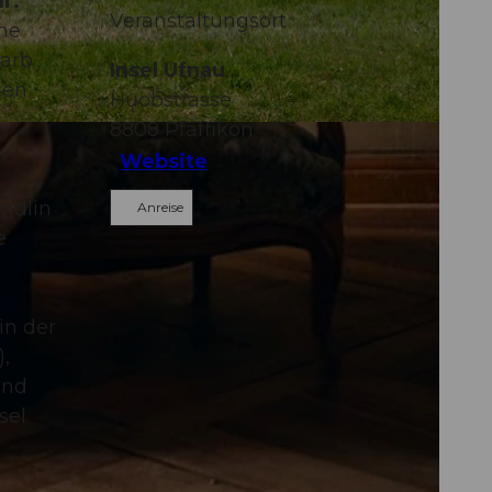
r.
Veranstaltungsort
ne
warb
Insel Ufnau
len
Huobstrasse
8808
Pfäffikon
Website
ändlin
Anreise
e
in der
),
und
sel