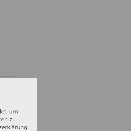
det, um
ren zu
zerklärung.