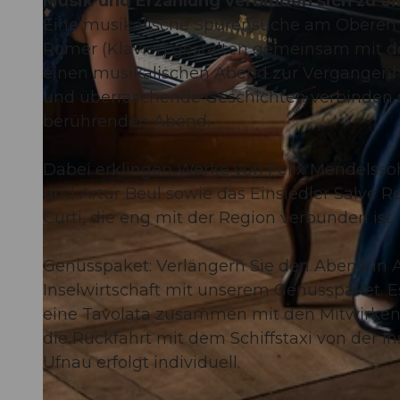
Musik und Erzählung verbinden sich zu ei
Eine musikalische Spurensuche am Oberen Z
Romer (Klavier) gestalten gemeinsam mit d
einen musikalischen Abend zur Vergangenhe
und überraschende Geschichten verbinden 
© Guidle.com
berührenden Abend.
Dabei erklingen Werke von Felix Mendelssohn
und Artur Beul sowie das Einsiedler Salve 
Curti, die eng mit der Region verbunden ist.
Genusspaket: Verlängern Sie den Abend in A
Inselwirtschaft mit unserem Genusspaket. Es 
eine Tavolata zusammen mit den Mitwirkende
die Rückfahrt mit dem Schiffstaxi von der In
Ufnau erfolgt individuell.