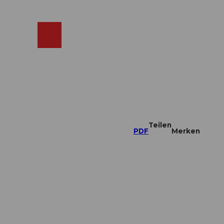
ebcams
Merkzettel
Suche
Shop
Teilen
PDF
Merken