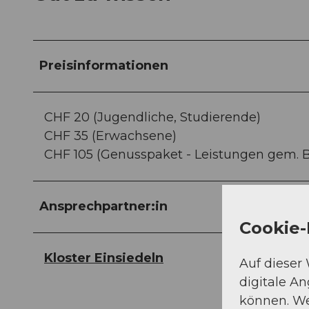
Preisinformationen
CHF 20 (Jugendliche, Studierende)
CHF 35 (Erwachsene)
CHF 105 (Genusspaket - Leistungen gem. 
Ansprechpartner:in
Cookie-
Kloster Einsiedeln
Auf dieser
digitale A
können. We