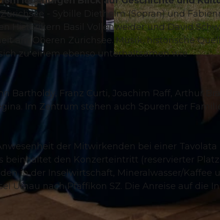
nem lebendigen Blick auf Geschichte und Kultu
ürichsee - Sybille Diethelm (Sopran) und Fabien
en Historikern Basil Vollenweider und David Sch
it am Oberen Zürichsee. Musik, historische Quel
sich zu einem ebenso unterhaltsamen wie
© Guidle.com
 Bartholdy, Franz Curti, Joachim Raff, Arthur Br
Regina. Im Zentrum stehen auch Spuren der Famili
nwesenheit der Mitwirkenden bei einer Tavolata 
beinhaltet den Konzerteintritt (reservierter Platz
n in der Inselwirtschaft, Mineralwasser/Kaffee 
sel Ufnau nach Pfäffikon SZ. Die Anreise auf die In