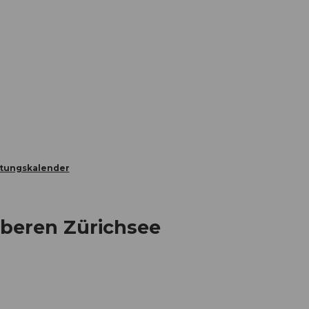
Informieren
Buchen
Business
W
ltungskalender
beren Zürichsee