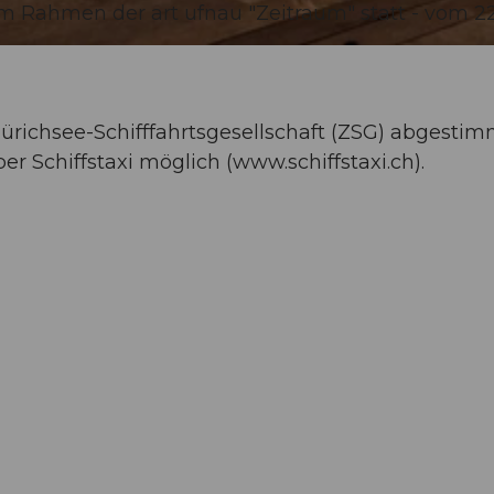
im Rahmen der art ufnau "Zeitraum" statt - vom 22
Zürichsee-Schifffahrtsgesellschaft (ZSG) abgestim
r Schiffstaxi möglich (www.schiffstaxi.ch).