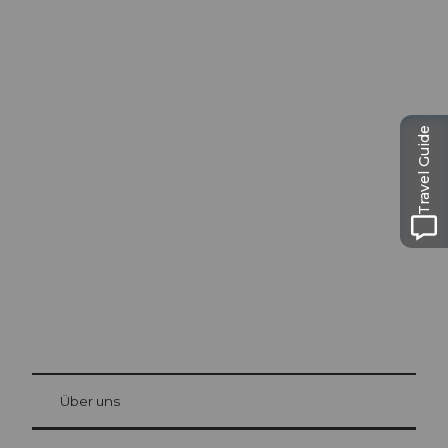
Travel Guide
Ausflugstipps in
Luzern
Die Stadt. Der See. Die Berge.
© Be
at Bre
chbü
hl
Über uns
Gästekarte Luzern