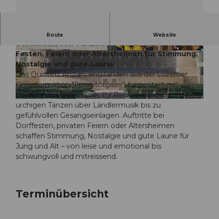
Quintett Änzian aus Luzern spielt traditionelle
Route
Website
Volksmusik von Tänzen bis Gesang und sorgt bei
Festen, Feiern oder Altersheimen für Stimmung,
© Guidle.com
© Guidle.com
Nostalgie und gute Laune.
Das Quintett Änzian, entstanden aus der Luzerner
Grossformation "Freizytörgeler", begeistert mit
traditioneller Volksmusik. Ihr Repertoire reicht von
© Guidle.com
urchigen Tänzen über Ländlermusik bis zu
gefühlvollen Gesangseinlagen. Auftritte bei
Dorffesten, privaten Feiern oder Altersheimen
schaffen Stimmung, Nostalgie und gute Laune für
Jung und Alt – von leise und emotional bis
schwungvoll und mitreissend.
Terminübersicht