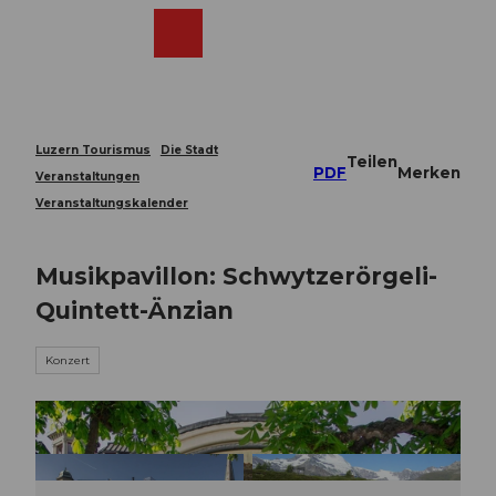
Z
u
Webcams
Merkzettel
Suche
Menü
Shop
m
I
n
h
a
Luzern Tourismus
Die Stadt
Teilen
l
PDF
Merken
Veranstaltungen
t
Veranstaltungskalender
Musikpavillon: Schwytzerörgeli-
Quintett-Änzian
Konzert