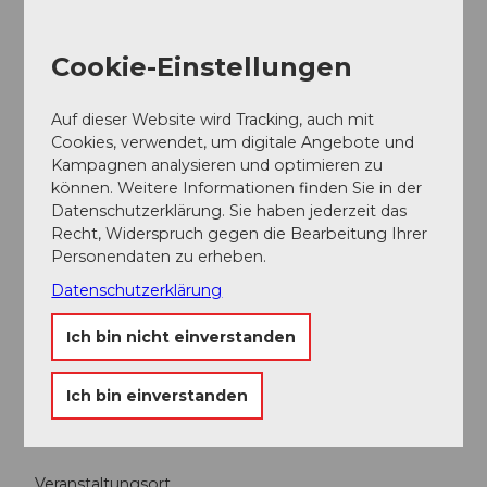
CHF 150.00 / 125.00 / 90.00 / 55.00 / 25.00
Cookie-Einstellungen
Ansprechpartner:in
Luzerner Sinfonieorchester
Auf dieser Website wird Tracking, auch mit
Cookies, verwendet, um digitale Angebote und
Kampagnen analysieren und optimieren zu
können. Weitere Informationen finden Sie in der
Datenschutzerklärung. Sie haben jederzeit das
Recht, Widerspruch gegen die Bearbeitung Ihrer
In der Nähe
Auf der Karte anschauen
Personendaten zu erheben.
Datenschutzerklärung
Veranstaltung
Ich bin nicht einverstanden
Essen und Trinken
Ich bin einverstanden
Veranstaltungsort