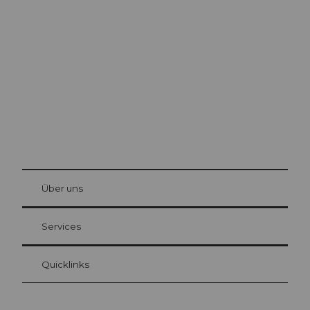
Ausflugstipps in
Luzern
Die Stadt. Der See. Die Berge.
© Be
at Bre
chbü
hl
Über uns
Gästekarte Luzern
Ihre Vorteile als Übernachtungsgast
Services
Quicklinks