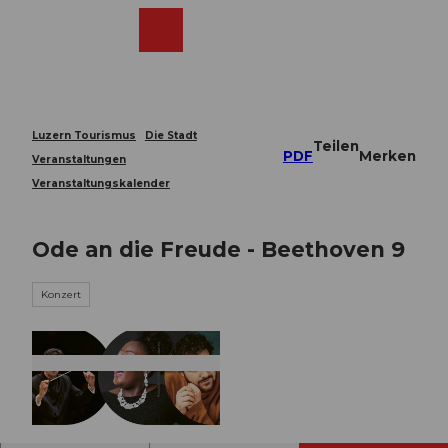
Z
u
Webcams
Merkzettel
Suche
Menü
Shop
m
I
n
h
a
Luzern Tourismus
Die Stadt
Teilen
l
PDF
Merken
Veranstaltungen
t
Veranstaltungskalender
Ode an die Freude - Beethoven 9
Konzert
© Guidle.com