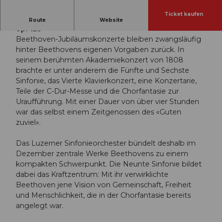
Ticket kaufen
Ludwig van Beethoven - Sinfonie Nr. 9 in d-Moll,
Route
Website
op. 125
Beethoven-Jubiläumskonzerte bleiben zwangsläufig
hinter Beethovens eigenen Vorgaben zurück. In
seinem berühmten Akademiekonzert von 1808
brachte er unter anderem die Fünfte und Sechste
Sinfonie, das Vierte Klavierkonzert, eine Konzertarie,
Teile der C-Dur-Messe und die Chorfantasie zur
Uraufführung. Mit einer Dauer von über vier Stunden
war das selbst einem Zeitgenossen des «Guten
zuviel».
Das Luzerner Sinfonieorchester bündelt deshalb im
Dezember zentrale Werke Beethovens zu einem
kompakten Schwerpunkt. Die Neunte Sinfonie bildet
dabei das Kraftzentrum: Mit ihr verwirklichte
Beethoven jene Vision von Gemeinschaft, Freiheit
und Menschlichkeit, die in der Chorfantasie bereits
angelegt war.