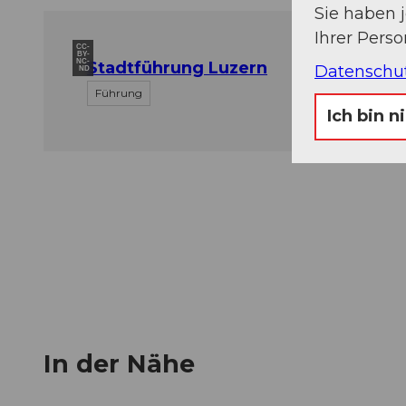
Sie haben 
Ihrer Pers
CC-
BY-
NC-
Stadtführung Luzern
Datenschu
ND
Führung
Ich bin n
In der Nähe