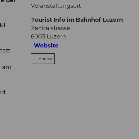
ne der
Veranstaltungsort
Tourist Info im Bahnhof Luzern
KKL
Zentralstrasse
6003
Luzern
Website
att.
Anreise
nd am
nd