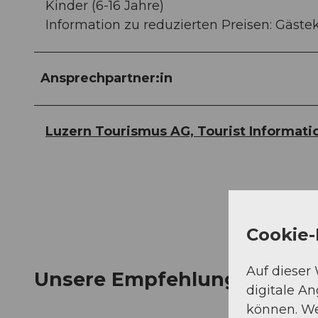
Kinder (6-16 Jahre)
Information zu reduzierten Preisen: Gästek
Ansprechpartner:in
Luzern Tourismus AG, Tourist Informati
Cookie-
Auf dieser
Unsere Empfehlung
digitale A
können. We