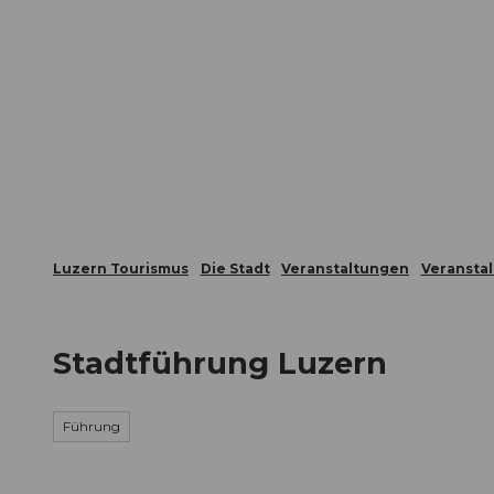
Z
ungen
Webcams
Gästekarte
u
m
Die Stadt
Die Erlebnisregion
I
n
h
a
l
t
Luzern Tourismus
Die Stadt
Veranstaltungen
Veransta
Stadtführung Luzern
Führung