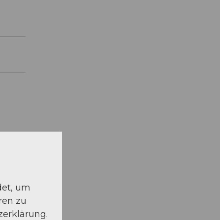
det, um
schauen
ren zu
zerklärung.