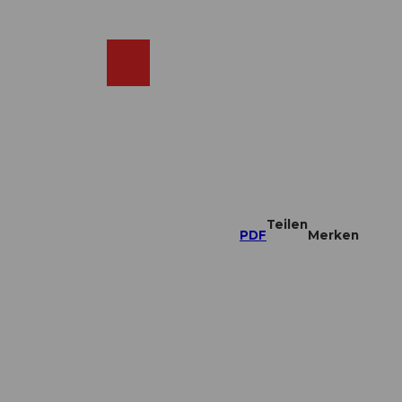
DE
ebcams
Merkzettel
Suche
Shop
Teilen
PDF
Merken