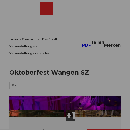
Z
u
Webcams
Merkzettel
Suche
Menü
Shop
m
I
n
h
a
Luzern Tourismus
Die Stadt
Teilen
l
PDF
Merken
Veranstaltungen
t
Veranstaltungskalender
Oktoberfest Wangen SZ
Fest