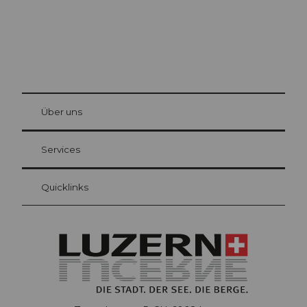
© Be
at Bre
chbü
hl
Über uns
Gästekarte Luzern
Ihre Vorteile als Übernachtungsgast
Services
Quicklinks