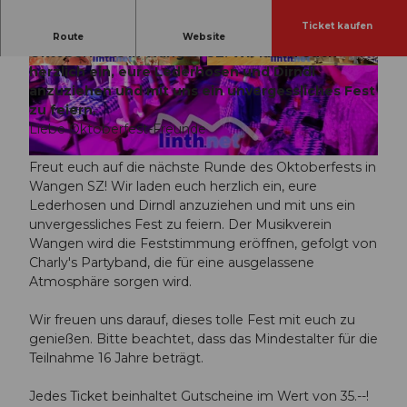
Ticket kaufen
Freut euch auf die nächste Runde des
Route
Website
Oktoberfests in Wangen SZ! Wir laden euch
herzlich ein, eure Lederhosen und Dirndl
© Guidle.com
© Guidle.com
anzuziehen und mit uns ein unvergessliches Fest
zu feiern.
Liebe Oktoberfest-Freunde
© Guidle.com
Freut euch auf die nächste Runde des Oktoberfests in
Wangen SZ! Wir laden euch herzlich ein, eure
Lederhosen und Dirndl anzuziehen und mit uns ein
unvergessliches Fest zu feiern. Der Musikverein
Wangen wird die Feststimmung eröffnen, gefolgt von
Charly's Partyband, die für eine ausgelassene
Atmosphäre sorgen wird.
Wir freuen uns darauf, dieses tolle Fest mit euch zu
genießen. Bitte beachtet, dass das Mindestalter für die
Teilnahme 16 Jahre beträgt.
Jedes Ticket beinhaltet Gutscheine im Wert von 35.--!