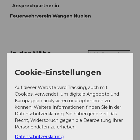
Ansprechpartner:in
Feuerwehrverein Wangen Nuolen
In der Nähe
Auf der Karte anschauen
Cookie-Einstellungen
Veranstaltung
Auf dieser Website wird Tracking, auch mit
Cookies, verwendet, um digitale Angebote und
Kampagnen analysieren und optimieren zu
Veranstaltungsort
können. Weitere Informationen finden Sie in der
Datenschutzerklärung. Sie haben jederzeit das
MZH Mehrzweckhalle Buechberg
Recht, Widerspruch gegen die Bearbeitung Ihrer
Seestrasse
Personendaten zu erheben.
8855
Wangen
Datenschutzerklärung
Website