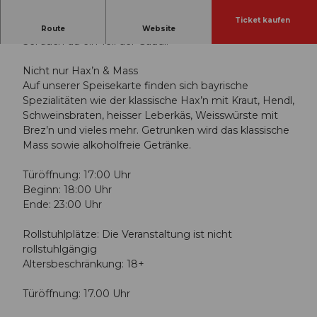
Ticket kaufen
Die Zeit tickt, schon bald heisst es wieder «O´zapft is!»
Route
Website
Sei auch du ein Teil der Gaudi!
Nicht nur Hax’n & Mass
Auf unserer Speisekarte finden sich bayrische
Spezialitäten wie der klassische Hax’n mit Kraut, Hendl,
Schweinsbraten, heisser Leberkäs, Weisswürste mit
Brez’n und vieles mehr. Getrunken wird das klassische
Mass sowie alkoholfreie Getränke.
Türöffnung: 17:00 Uhr
Beginn: 18:00 Uhr
Ende: 23:00 Uhr
Rollstuhlplätze: Die Veranstaltung ist nicht
rollstuhlgängig
Altersbeschränkung: 18+
Türöffnung: 17.00 Uhr