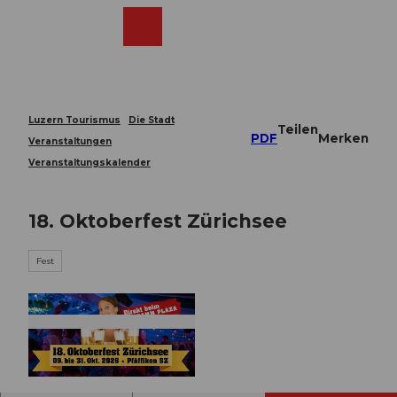
Z
u
Webcams
Merkzettel
Suche
Menü
Shop
m
I
n
h
a
Luzern Tourismus
Die Stadt
Teilen
l
PDF
Merken
Veranstaltungen
t
Veranstaltungskalender
18. Oktoberfest Zürichsee
Fest
© Guidle.com