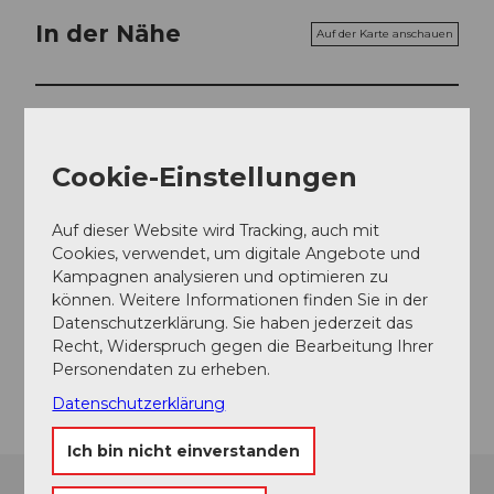
In der Nähe
Auf der Karte anschauen
Veranstaltung
Cookie-Einstellungen
Veranstaltungsort
Auf dieser Website wird Tracking, auch mit
Cookies, verwendet, um digitale Angebote und
Seedamm Plaza
Kampagnen analysieren und optimieren zu
Seedammstrasse
können. Weitere Informationen finden Sie in der
8808
Pfäffikon
Datenschutzerklärung. Sie haben jederzeit das
Website
Recht, Widerspruch gegen die Bearbeitung Ihrer
Personendaten zu erheben.
Anreise
Datenschutzerklärung
Ich bin nicht einverstanden