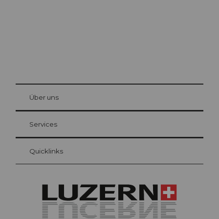
© Be
at Bre
chbü
hl
Über uns
Gästekarte Luzern
Ihre Vorteile als Übernachtungsgast
Services
Quicklinks