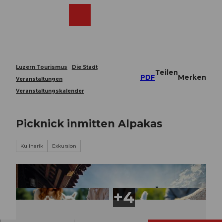
Z
u
Webcams
Merkzettel
Suche
Menü
Shop
m
I
n
h
a
Luzern Tourismus
Die Stadt
Teilen
l
PDF
Merken
Veranstaltungen
t
Veranstaltungskalender
Picknick inmitten Alpakas
Kulinarik
Exkursion