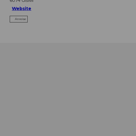
6074
Giswil
Website
Anreise