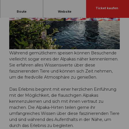
Ticket kaufen
V
Picknick auf der Alpaka Weide
Route
Website
i
Alpaka-Picknick: Ein Naturerlebnis der besonderen Art,
auch für Familien mit Kindern oder Paare als
d
© Guidle.com
© Guidle.com
romantisches Date geeignet.
e
o
Ein entspanntes Picknick mitten auf der Weide
a
geniessen, umgeben von den liebevollen Alpakas.
b
Während gemütlichem speisen können Besuchende
s
vielleicht sogar eines der Alpakas näher kennenlernen.
p
Sie erfahren alles Wissenswerte über diese
faszinierenden Tiere und können sich Zeit nehmen,
i
um die friedvolle Atmosphäre zu genießen.
e
l
Das Erlebnis beginnt mit einer herzlichen Einführung
e
mit der Möglichkeit, die flauschigen Alpakas
n
kennenzulernen und sich mit ihnen vertraut zu
machen. Die Alpaka-Hirten teilen gerne ihr
umfangreiches Wissen über diese faszinierenden Tiere
und sind während des Aufenthalts in der Nähe, um
durch das Erlebnis zu begleiten.