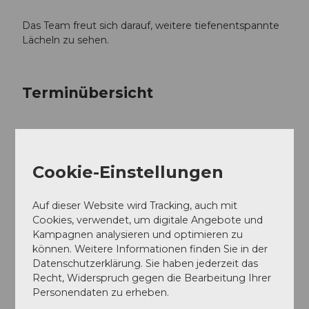
Das Team freut sich darauf, weitere tiefenentspannte
Lächeln zu sehen.
Terminübersicht
Gut zu wissen
Cookie-Einstellungen
Auf dieser Website wird Tracking, auch mit
Allgemeine Informationen
Cookies, verwendet, um digitale Angebote und
Kampagnen analysieren und optimieren zu
Anmeldung erforderlich
können. Weitere Informationen finden Sie in der
Datenschutzerklärung. Sie haben jederzeit das
Recht, Widerspruch gegen die Bearbeitung Ihrer
Preisinformationen
Personendaten zu erheben.
Kinder bis 6 Jahre: Gratis