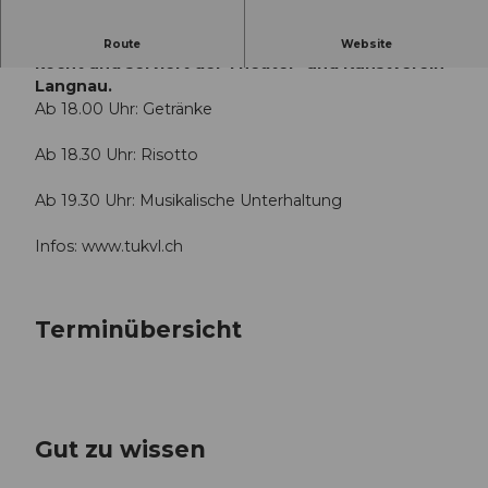
im Rahmen des Langnauer Kultursommers Es
Route
Website
kocht und serviert der Theater- und Kunstverein
Langnau.
Ab 18.00 Uhr: Getränke
Ab 18.30 Uhr: Risotto
Ab 19.30 Uhr: Musikalische Unterhaltung
Infos: www.tukvl.ch
Terminübersicht
Gut zu wissen