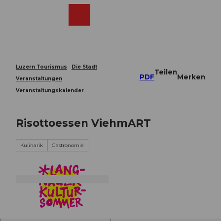
Z
u
Webcams
Merkzettel
Suche
Menü
Shop
m
I
n
h
a
Luzern Tourismus
Die Stadt
Teilen
l
PDF
Merken
Veranstaltungen
t
Veranstaltungskalender
Risottoessen ViehmART
Kulinarik
Gastronomie
© Guidle.com