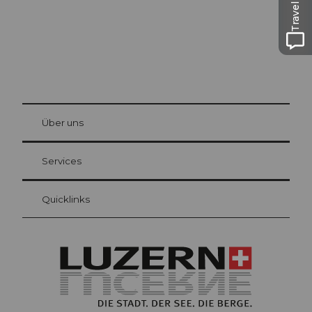
Travel Guide
© Be
at Bre
chbü
hl
Über uns
Gästekarte Luzern
Ihre Vorteile als Übernachtungsgast
Services
Quicklinks