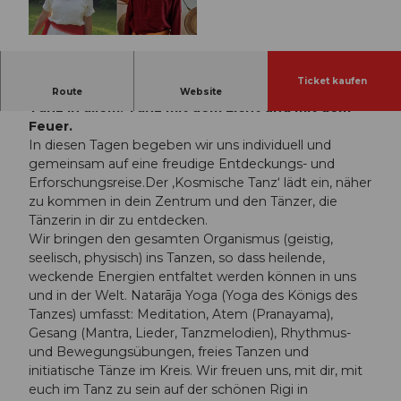
© Guidle.com
Ticket kaufen
SARVANATA (Sanskrit) bedeutet: Alles tanzt – der
Route
Website
Tanz in allem. Tanz mit dem Licht und mit dem
Feuer.
In diesen Tagen begeben wir uns individuell und
gemeinsam auf eine freudige Entdeckungs- und
Erforschungsreise.Der ‚Kosmische Tanz‘ lädt ein, näher
zu kommen in dein Zentrum und den Tänzer, die
Tänzerin in dir zu entdecken.
Wir bringen den gesamten Organismus (geistig,
seelisch, physisch) ins Tanzen, so dass heilende,
weckende Energien entfaltet werden können in uns
und in der Welt. Natarāja Yoga (Yoga des Königs des
Tanzes) umfasst: Meditation, Atem (Pranayama),
Gesang (Mantra, Lieder, Tanzmelodien), Rhythmus-
und Bewegungsübungen, freies Tanzen und
initiatische Tänze im Kreis. Wir freuen uns, mit dir, mit
euch im Tanz zu sein auf der schönen Rigi in