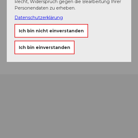
Recht, Widerspruch gegen die Bearbeitung Ihrer
Veranstaltungsort
Personendaten zu erheben.
Datenschutzerklärung
Hotel Rigi Klösterli – Zum goldenen Hirschen
Klösterliweg
Ich bin nicht einverstanden
6410
Goldau
Website
Ich bin einverstanden
Anreise