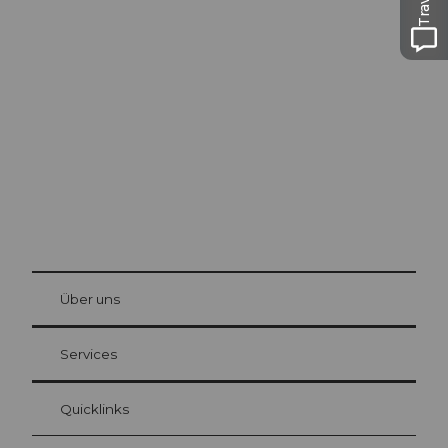
Ausflugstipps in
Luzern
Die Stadt. Der See. Die Berge.
© Be
at Bre
chbü
hl
Über uns
Gästekarte Luzern
Ihre Vorteile als Übernachtungsgast
Services
Quicklinks