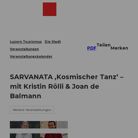
Z
u
Webcams
Merkzettel
Suche
Menü
Shop
m
I
n
h
a
Luzern Tourismus
Die Stadt
Teilen
l
PDF
Merken
Veranstaltungen
t
Veranstaltungskalender
SARVANATA ‚Kosmischer Tanz‘ –
mit Kristin Rölli & Joan de
Balmann
Weitere Veranstaltungen