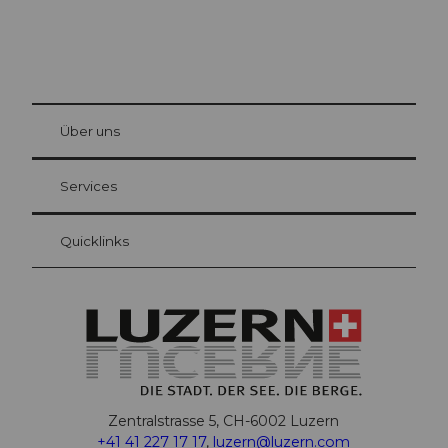
© Be
at Bre
chbü
hl
Über uns
Gästekarte Luzern
Ihre Vorteile als Übernachtungsgast
Services
Quicklinks
Zentralstrasse 5, CH-6002 Luzern
+41 41 227 17 17
,
luzern@luzern.com