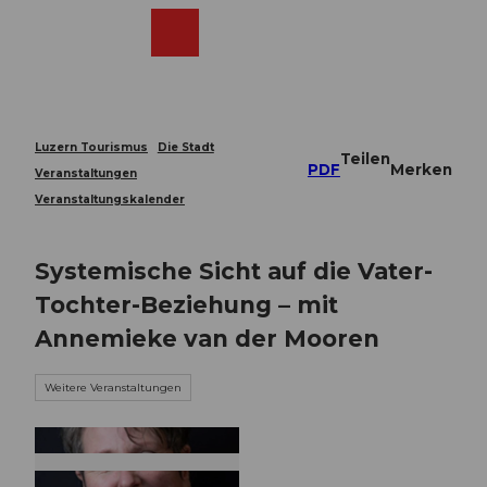
Z
u
Webcams
Merkzettel
Suche
Menü
Shop
m
I
n
h
a
Luzern Tourismus
Die Stadt
Teilen
l
PDF
Merken
Veranstaltungen
t
Veranstaltungskalender
Systemische Sicht auf die Vater-
Tochter-Beziehung – mit
Annemieke van der Mooren
Weitere Veranstaltungen