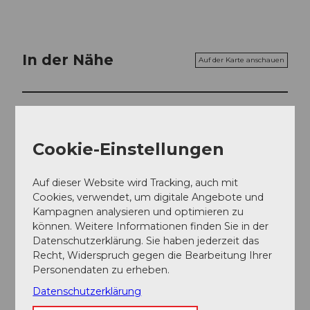
In der Nähe
Auf der Karte anschauen
Veranstaltung
Cookie-Einstellungen
Essen und Trinken
Auf dieser Website wird Tracking, auch mit
Cookies, verwendet, um digitale Angebote und
Veranstaltungsort
Kampagnen analysieren und optimieren zu
können. Weitere Informationen finden Sie in der
Hotel Rigi Klösterli – Zum goldenen Hirschen
Datenschutzerklärung. Sie haben jederzeit das
Klösterliweg
Recht, Widerspruch gegen die Bearbeitung Ihrer
6410
Goldau
Personendaten zu erheben.
Website
Datenschutzerklärung
Anreise