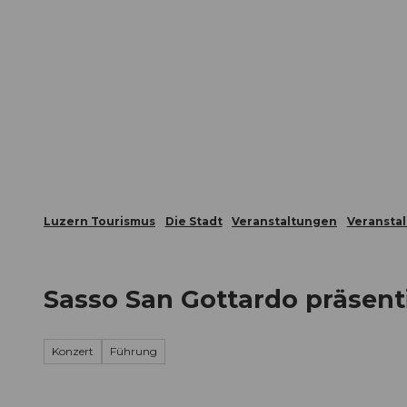
Z
ungen
Webcams
Gästekarte
u
m
Die Stadt
Die Erlebnisregion
I
n
h
a
l
t
Luzern Tourismus
Die Stadt
Veranstaltungen
Veransta
Sasso San Gottardo präsentie
Konzert
Führung