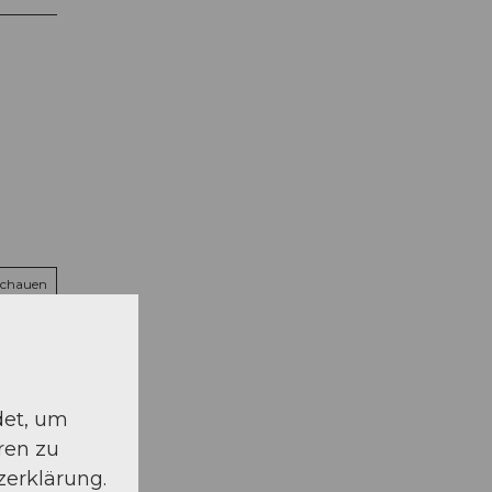
schauen
det, um
ren zu
zerklärung.