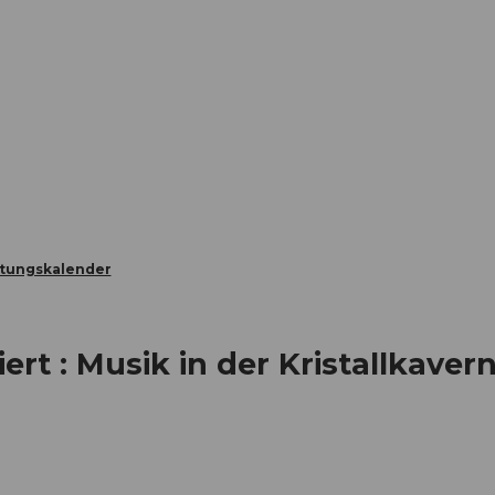
Informieren
Buchen
Business
W
ltungskalender
rt : Musik in der Kristallkaver