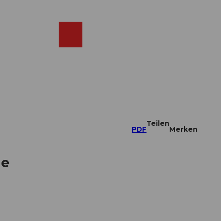
DE
ebcams
Merkzettel
Suche
Shop
Teilen
PDF
Merken
ne