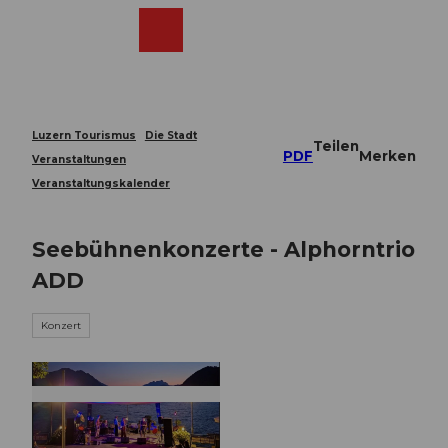
Z
u
Webcams
Merkzettel
Suche
Menü
Shop
m
I
n
h
a
Luzern Tourismus
Die Stadt
Teilen
l
PDF
Merken
Veranstaltungen
t
Veranstaltungskalender
Seebühnenkonzerte - Alphorntrio
ADD
Konzert