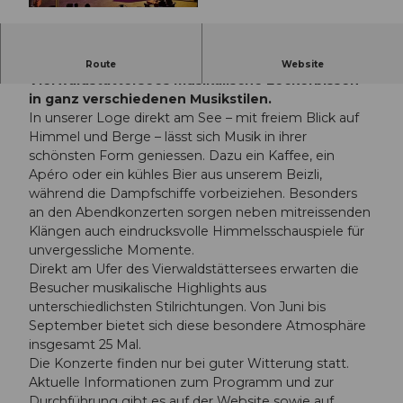
© Guidle.com
Die Besucher geniessen direkt am Ufer des
Route
Website
Vierwaldstättersees musikalische Leckerbissen
in ganz verschiedenen Musikstilen.
In unserer Loge direkt am See – mit freiem Blick auf
Himmel und Berge – lässt sich Musik in ihrer
schönsten Form geniessen. Dazu ein Kaffee, ein
Apéro oder ein kühles Bier aus unserem Beizli,
während die Dampfschiffe vorbeiziehen. Besonders
an den Abendkonzerten sorgen neben mitreissenden
Klängen auch eindrucksvolle Himmelsschauspiele für
unvergessliche Momente.
Direkt am Ufer des Vierwaldstättersees erwarten die
Besucher musikalische Highlights aus
unterschiedlichsten Stilrichtungen. Von Juni bis
September bietet sich diese besondere Atmosphäre
insgesamt 25 Mal.
Die Konzerte finden nur bei guter Witterung statt.
Aktuelle Informationen zum Programm und zur
Durchführung gibt es auf der Website sowie auf