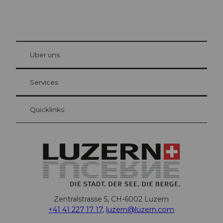
© Be
at Bre
chbü
hl
Über uns
Gästekarte Luzern
Ihre Vorteile als Übernachtungsgast
Services
Quicklinks
Zentralstrasse 5, CH-6002 Luzern
+41 41 227 17 17
,
luzern@luzern.com