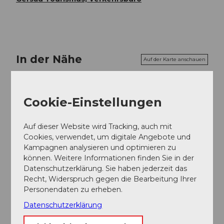
In der Nähe
Auf der Karte anschauen
Veranstaltung
Cookie-Einstellungen
Auf dieser Website wird Tracking, auch mit
Cookies, verwendet, um digitale Angebote und
Veranstaltungsort
Kampagnen analysieren und optimieren zu
können. Weitere Informationen finden Sie in der
Ausserdorfstrasse 6442 Gersau
Datenschutzerklärung. Sie haben jederzeit das
Ausserdorfstrasse
Recht, Widerspruch gegen die Bearbeitung Ihrer
6442
Gersau
Personendaten zu erheben.
Website
Datenschutzerklärung
Anreise