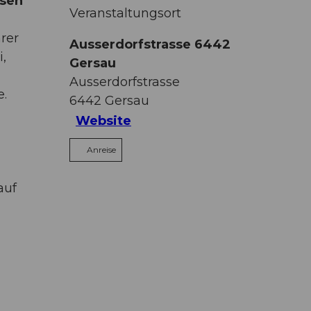
ssen
Veranstaltungsort
rer
Ausserdorfstrasse 6442
,
Gersau
Ausserdorfstrasse
e.
6442
Gersau
Website
Anreise
auf