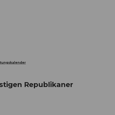
Informieren
Buchen
Business
W
ltungskalender
stigen Republikaner