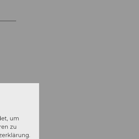
schauen
det, um
ren zu
zerklärung.