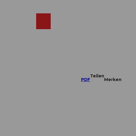
DE
ebcams
Merkzettel
Suche
Shop
Teilen
PDF
Merken