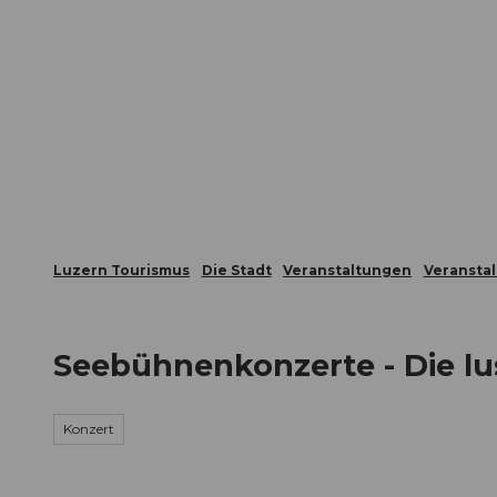
Z
ungen
Webcams
Gästekarte
u
m
Die Stadt
Die Erlebnisregion
I
n
h
a
l
t
Luzern Tourismus
Die Stadt
Veranstaltungen
Veransta
Seebühnenkonzerte - Die lu
Konzert