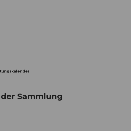
Informieren
Buchen
Business
W
ltungskalender
s der Sammlung