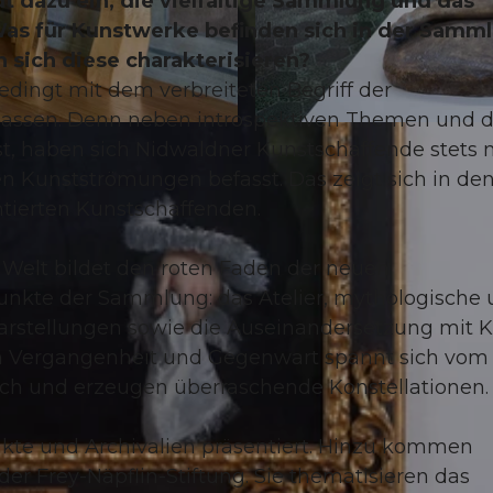
dt dazu ein, die vielfältige Sammlung und das
Was für Kunstwerke befinden sich in der Samm
sich diese charakterisieren?
 bedingt mit dem verbreiteten Begriff der
n lassen. Denn neben introspektiven Themen und d
© Guidle.com
, haben sich Nidwaldner Kunstschaffende stets 
 Kunstströmungen befasst. Das zeigt sich in de
ntierten Kunstschaffenden.
 Welt bildet den roten Faden der neuen
nkte der Sammlung: das Atelier, mythologische
arstellungen sowie die Auseinandersetzung mit K
 Vergangenheit und Gegenwart spannt sich vom 1
sich und erzeugen überraschende Konstellationen.
kte und Archivalien präsentiert. Hinzu kommen
r Frey-Näpflin-Stiftung. Sie thematisieren das