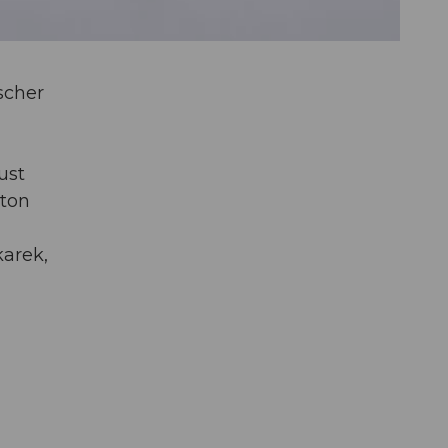
scher
ust
nton
karek,