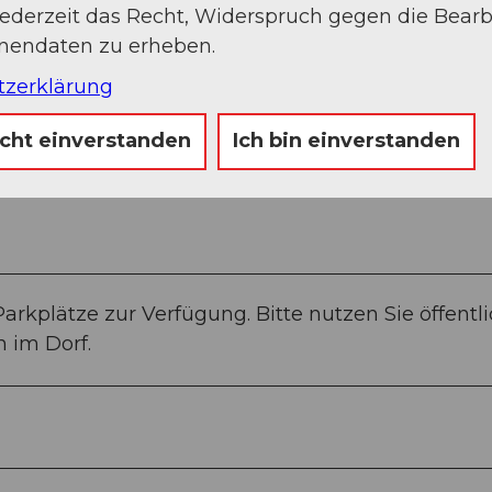
jederzeit das Recht, Widerspruch gegen die Bear
onendaten zu erheben.
tzerklärung
icht einverstanden
Ich bin einverstanden
rkplätze zur Verfügung. Bitte nutzen Sie öffentl
 im Dorf.