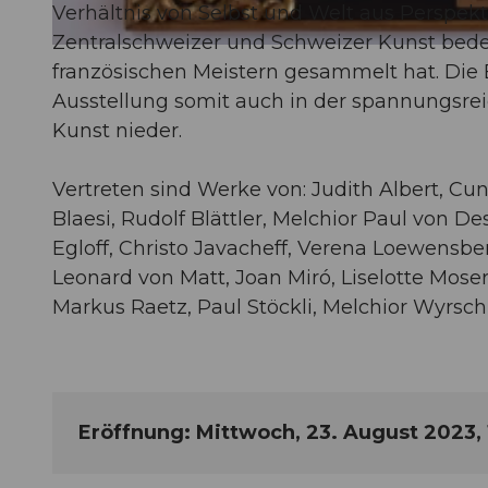
Verhältnis von Selbst und Welt aus Perspe
Zentralschweizer und Schweizer Kunst bede
© Guidle.com
französischen Meistern gesammelt hat. Die B
Ausstellung somit auch in der spannungsre
Kunst nieder.
Vertreten sind Werke von: Judith Albert, C
Blaesi, Rudolf Blättler, Melchior Paul von
Egloff, Christo Javacheff, Verena Loewensb
Leonard von Matt, Joan Miró, Liselotte Mose
Markus Raetz, Paul Stöckli, Melchior Wyrsch
Eröffnung: Mittwoch, 23. August 2023, 