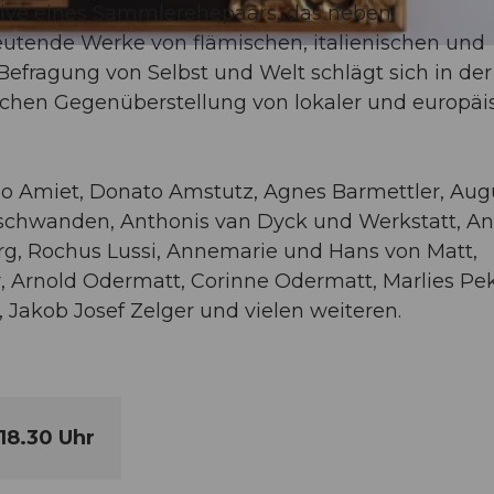
ktive eines Sammlerehepaars, das neben
utende Werke von flämischen, italienischen und
efragung von Selbst und Welt schlägt sich in der
ichen Gegenüberstellung von lokaler und europäi
uno Amiet, Donato Amstutz, Agnes Barmettler, Aug
 Deschwanden, Anthonis van Dyck und Werkstatt, A
erg, Rochus Lussi, Annemarie und Hans von Matt,
r, Arnold Odermatt, Corinne Odermatt, Marlies Pe
, Jakob Josef Zelger und vielen weiteren.
18.30 Uhr