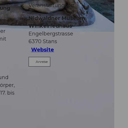
Veranstaltungsort
lung
Nidwaldner Museum
Winkelriedhaus
er
Engelbergstrasse
mit
6370
Stans
n
Website
Anreise
 und
örper,
7. bis