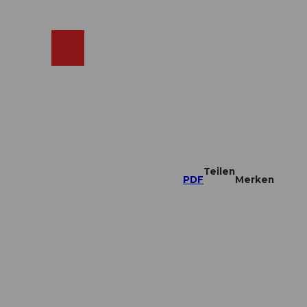
ebcams
Merkzettel
Suche
Shop
Teilen
PDF
Merken