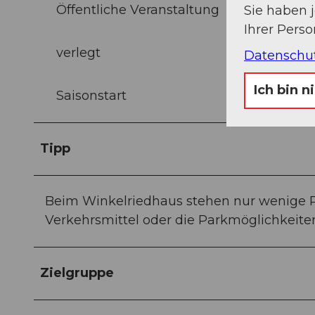
Öffentliche Veranstaltung
Sie haben 
Ihrer Pers
verlegt
Datenschu
Ich bin n
Saisonstart
Tipp
Beim Winkelriedhaus stehen nur wenige Pa
Verkehrsmittel oder die Parkmöglichkeiten
Zielgruppe