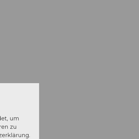
det, um
ren zu
zerklärung.