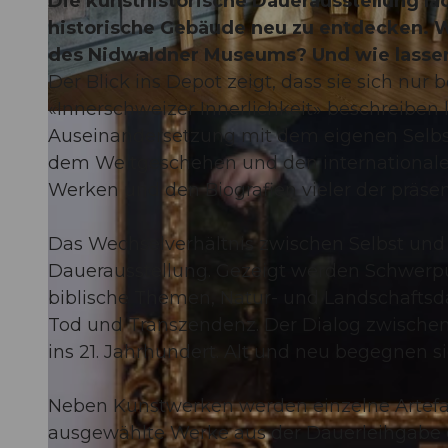
Die kunsthistorische Dauerausstellung lä
historische Gebäude neu zu entdecken. 
des Nidwaldner Museums? Und wie lassen 
Der Blick ins Depot zeigt, dass sie sich nur
«Innerschweizer Innerlichkeit» beschreibe
© Guidle.com
Auseinandersetzung mit dem eigenen Selbst
dem Weltgeschehen und den internationalen
Werken und den Biografien vieler der präse
Das Wechselverhältnis zwischen Selbst und
Dauerausstellung. Gezeigt werden Schwerpu
biblische Themen, Natur- und Landschaftsd
Tod und Transzendenz. Der Dialog zwischen
ins 21. Jahrhundert. Alt und neu begegnen 
Neben Kunstwerken werden einzelne Artefa
ausgewählte Werke aus der Dauerleihgabe de