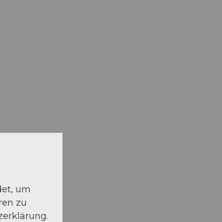
det, um
ren zu
zerklärung.