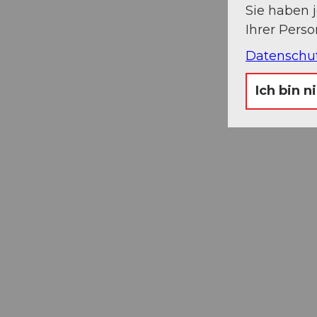
Sie haben 
Ihrer Pers
Datenschu
Ich bin n
Museums-
Pass
Ein Pass, neun Museen