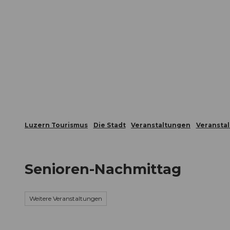
Z
ungen
Webcams
Gästekarte
u
m
Die Stadt
Die Erlebnisregion
I
n
h
a
l
t
Luzern Tourismus
Die Stadt
Veranstaltungen
Veransta
Senioren-Nachmittag
Weitere Veranstaltungen