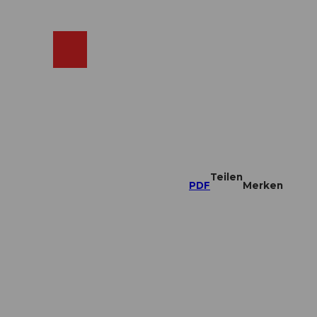
ebcams
Merkzettel
Suche
Shop
Teilen
PDF
Merken