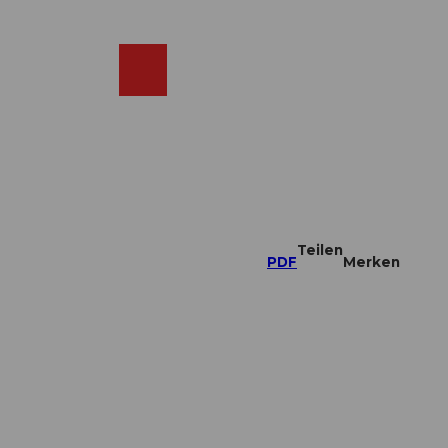
DE
ebcams
Merkzettel
Suche
Shop
Teilen
PDF
Merken