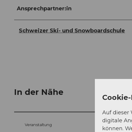
Ansprechpartner:in
Schweizer Ski- und Snowboardschule
In der Nähe
Cookie-
Auf dieser
digitale A
Veranstaltung
können. We