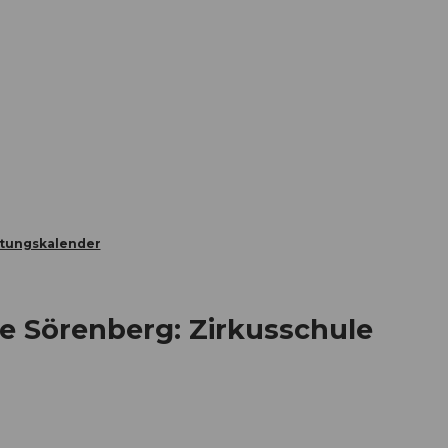
Informieren
Buchen
Business
W
ltungskalender
 Sörenberg: Zirkusschule