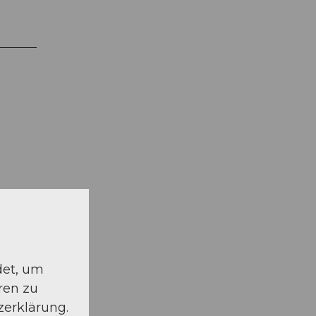
schauen
det, um
ren zu
zerklärung.