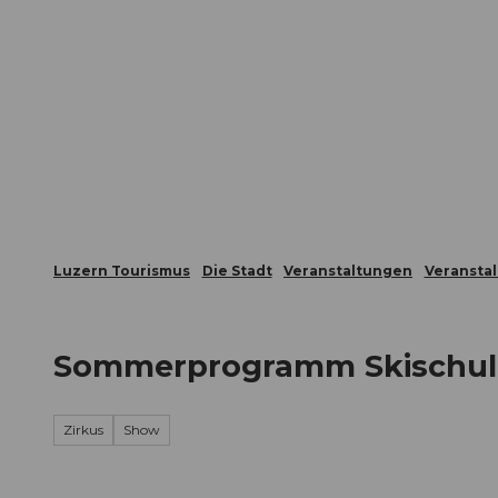
Z
ungen
Webcams
Gästekarte
u
m
Die Stadt
Die Erlebnisregion
I
n
h
a
l
t
Luzern Tourismus
Die Stadt
Veranstaltungen
Veransta
Sommerprogramm Skischule
Zirkus
Show