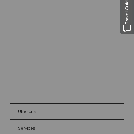
Travel Guide
Ausflugstipps in
Luzern
Die Stadt. Der See. Die Berge.
© Be
at Bre
chbü
hl
Über uns
Gästekarte Luzern
Ihre Vorteile als Übernachtungsgast
Services