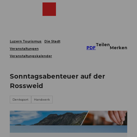
Z
u
Webcams
Merkzettel
Suche
Menü
Shop
m
I
n
h
a
Luzern Tourismus
Die Stadt
Teilen
l
PDF
Merken
Veranstaltungen
t
Veranstaltungskalender
Sonntagsabenteuer auf der
Rossweid
Denksport
Handwerk