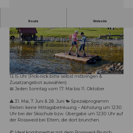
Sonntagsabenteuer auf der Rossweid
Route
Website
Unvergessliche Sommer‑Sonntage für kleine
Entdecker!
Je nach Lust, Laune und Wetter erleben die Kinder 🧭
Schnitzeljagden, 🤸 Slackline, 🚲 Einradfahren, 🔍 Moor
entdecken, ✂️ Basteln und viele weitere spielerische &
sportliche Naturabenteuer.
© Guidle.com
🕘 09.30 – 12.30 Uhr – Pick‑nick‑Option: Betreuung bis
13.15 Uhr (Pick‑nick bitte selbst mitbringen &
© Guidle.com
Zusatzangebot auswählen)
📅 Jeden Sonntag vom 17. Mai bis 11. Oktober
⚠️ 31. Mai, 7. Juni & 28. Juni 🐎 Spezialprogramm
Reiten: keine Mittagsbetreuung – Abholung um 12:30
Uhr bei der Skischule bzw. Übergabe um 12:30 Uhr auf
der Rossweid bei Eltern, die dort brunchen.
🥐 Ideal kombinierbar mit dem Rossweid‑Brunch