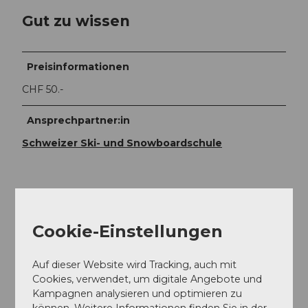
Gut zu wissen
Preisinformationen
CHF 50.-
Ansprechpartner:in
Schweizer Ski- und Snowboardschule
In der Nähe
Auf der Karte anschauen
Cookie-Einstellungen
Auf dieser Website wird Tracking, auch mit
Veranstaltung
Cookies, verwendet, um digitale Angebote und
Kampagnen analysieren und optimieren zu
können. Weitere Informationen finden Sie in der