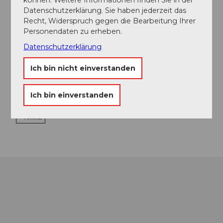
Essen und Trinken
Datenschutzerklärung. Sie haben jederzeit das
Recht, Widerspruch gegen die Bearbeitung Ihrer
Personendaten zu erheben.
Datenschutzerklärung
Veranstaltungsort
Sammelplatz Skischule Sörenberg
Ich bin nicht einverstanden
Schönisei
6174
Sörenberg
Ich bin einverstanden
Website
Anreise