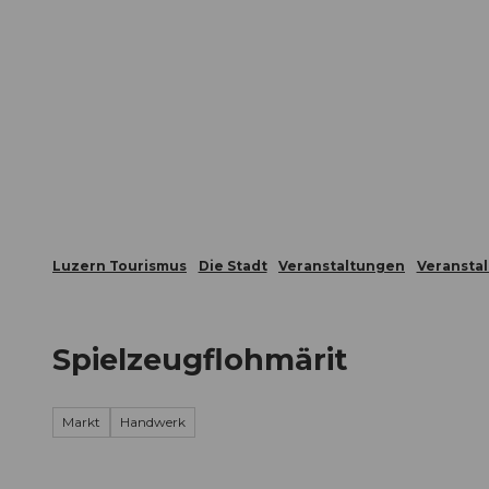
Z
ungen
Webcams
Gästekarte
u
m
Die Stadt
Die Erlebnisregion
I
n
h
a
l
t
Luzern Tourismus
Die Stadt
Veranstaltungen
Veransta
Spielzeugflohmärit
Markt
Handwerk