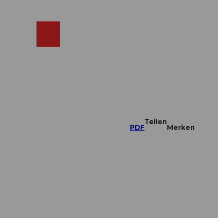
ebcams
Merkzettel
Suche
Shop
Teilen
PDF
Merken