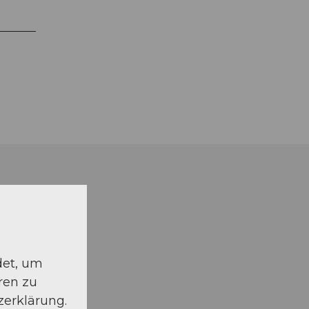
det, um
ren zu
zerklärung.