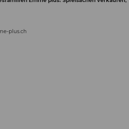
esfamilien Emme plus: Spielsachen verkaufen,
me-plus.ch