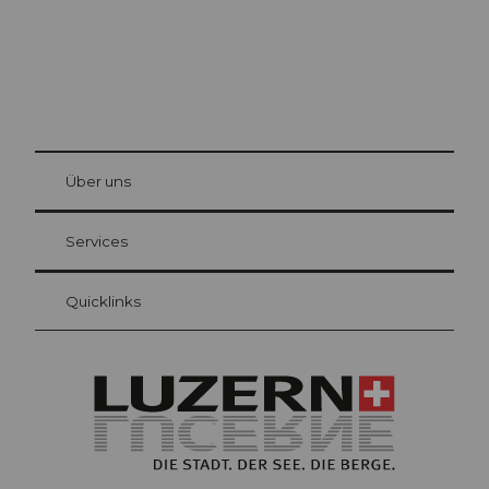
© Be
at Bre
chbü
hl
Über uns
Gästekarte Luzern
Ihre Vorteile als Übernachtungsgast
Services
Quicklinks