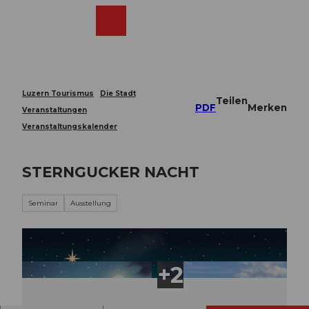
Z
u
Webcams
Merkzettel
Suche
Menü
Shop
m
I
n
h
a
Luzern Tourismus
Die Stadt
Teilen
l
PDF
Merken
Veranstaltungen
t
Veranstaltungskalender
STERNGUCKER NACHT
Seminar
Ausstellung