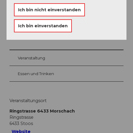
Kinder (bis 12 Jahre): CHF 79.00
Ich bin nicht einverstanden
Ich bin einverstanden
In der Nähe
Auf der Karte anschauen
Veranstaltung
Essen und Trinken
Veranstaltungsort
Ringstrasse 6433 Morschach
Ringstrasse
6433
Stoos
Website