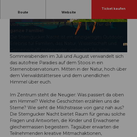
Ticket kaufen
Es erwartet euch ein All-inclusive-Package mit
Route
Website
Verpflegung, tollem Rahmenprogramm und
Übernachtung. Ein Sommerhighlight für die
© Guidle.com
© Guidle.com
ganze Familie!
Die Sterngucker Nacht ist ein einzigartiges Outdoor-
Erlebnis für Familien, das Natur, Wissenschaft und
Gemeinschaft miteinander verbindet. An zehn
© Guidle.com
Sommerabenden im Juli und August verwandelt sich
das autofreie Paradies auf dem Stoos in ein
Sternenobservatorium. Mitten in der Natur, hoch über
dem Vierwaldstättersee und dem unendlichen
Himmel über euch.
Im Zentrum steht die Neugier: Was passiert da oben
am Himmel? Welche Geschichten erzählen uns die
Sterne? Wie sieht die Milchstrasse von ganz nah aus?
Die Sterngucker Nacht bietet Raum für genau solche
Fragen und Antworten, die Kinder und Erwachsene
gleichermassen begeistern. Tagsüber erwarten die
Teilnehmenden kreative Mitmachaktionen,