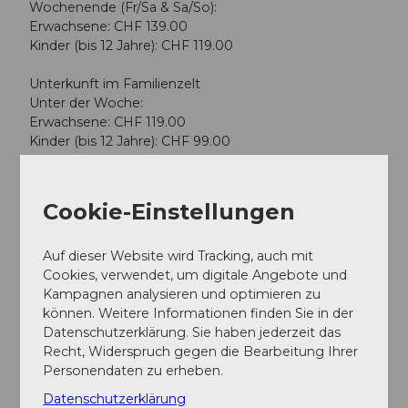
Wochenende (Fr/Sa & Sa/So):
Erwachsene: CHF 139.00
Kinder (bis 12 Jahre): CHF 119.00
Unterkunft im Familienzelt
Unter der Woche:
Erwachsene: CHF 119.00
Kinder (bis 12 Jahre): CHF 99.00
Wochenende (Fr/Sa & Sa/So):
Erwachsene: CHF 139.00
Cookie-Einstellungen
Kinder (bis 12 Jahre): CHF 119.00
Auf dieser Website wird Tracking, auch mit
Tagesprogramm mit Verpflegung, ohne
Cookies, verwendet, um digitale Angebote und
Übernachtung
Kampagnen analysieren und optimieren zu
Unter der Woche:
können. Weitere Informationen finden Sie in der
Erwachsene: CHF 79.00
Datenschutzerklärung. Sie haben jederzeit das
Kinder (bis 12 Jahre): CHF 59.00
Recht, Widerspruch gegen die Bearbeitung Ihrer
Personendaten zu erheben.
Wochenende (Fr/Sa & Sa/So):
Erwachsene: CHF 99.00
Datenschutzerklärung