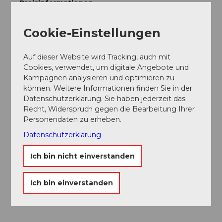
Preisinformationen
CHF 120.00 | 90.00 | 60.00 | 30.00
Cookie-Einstellungen
Ansprechpartner:in
Auf dieser Website wird Tracking, auch mit
Lucerne Festival
Cookies, verwendet, um digitale Angebote und
Kampagnen analysieren und optimieren zu
können. Weitere Informationen finden Sie in der
Datenschutzerklärung. Sie haben jederzeit das
Recht, Widerspruch gegen die Bearbeitung Ihrer
In der Nähe
Auf der Karte anschauen
Personendaten zu erheben.
Datenschutzerklärung
Veranstaltung
Ich bin nicht einverstanden
Essen und Trinken
Ich bin einverstanden