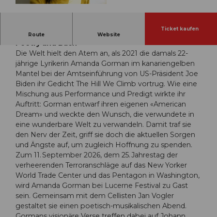
© Guidle.com
Ticket kaufen
Amanda Gorman | Jan Vogler | «An Evening of
Route
Website
Poetry and Bach»
Die Welt hielt den Atem an, als 2021 die damals 22-
jährige Lyrikerin Amanda Gorman im kanariengelben
Mantel bei der Amtseinführung von US-Präsident Joe
Biden ihr Gedicht The Hill We Climb vortrug. Wie eine
Mischung aus Performance und Predigt wirkte ihr
Auftritt: Gorman entwarf ihren eigenen «American
Dream» und weckte den Wunsch, die verwundete in
eine wunderbare Welt zu verwandeln. Damit traf sie
den Nerv der Zeit, griff sie doch die aktuellen Sorgen
und Ängste auf, um zugleich Hoffnung zu spenden.
Zum 11. September 2026, dem 25. Jahrestag der
verheerenden Terroranschläge auf das New Yorker
World Trade Center und das Pentagon in Washington,
wird Amanda Gorman bei Lucerne Festival zu Gast
sein. Gemeinsam mit dem Cellisten Jan Vogler
gestaltet sie einen poetisch-musikalischen Abend.
Gormans visionäre Verse treffen dabei auf Johann