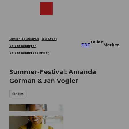
Z
u
Webcams
Merkzettel
Suche
Menü
Shop
m
I
n
h
a
Luzern Tourismus
Die Stadt
Teilen
l
PDF
Merken
Veranstaltungen
t
Veranstaltungskalender
Summer-Festival: Amanda
Gorman & Jan Vogler
Konzert