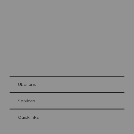
Ausflugstipps in
Luzern
Die Stadt. Der See. Die Berge.
© Be
at Bre
chbü
hl
Über uns
Gästekarte Luzern
Ihre Vorteile als Übernachtungsgast
Services
Quicklinks