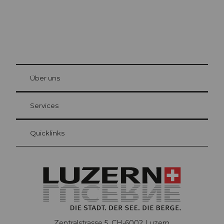
© Be
at Bre
chbü
hl
Über uns
Gästekarte Luzern
Ihre Vorteile als Übernachtungsgast
Services
Quicklinks
Zentralstrasse 5, CH-6002 Luzern