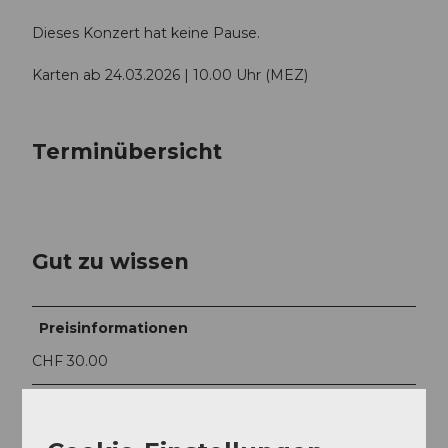
Dieses Konzert hat keine Pause.
Karten ab 24.03.2026 | 10.00 Uhr (MEZ)
Terminübersicht
Gut zu wissen
Preisinformationen
CHF 30.00
Ansprechpartner:in
Lucerne Festival