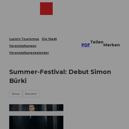
Z
u
Webcams
Merkzettel
Suche
Menü
Shop
m
I
n
h
a
Luzern Tourismus
Die Stadt
Teilen
l
PDF
Merken
Veranstaltungen
t
Veranstaltungskalender
Summer-Festival: Debut Simon
Bürki
Show
Konzert