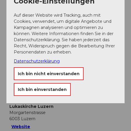
Cookie-Einstellungen
Auf dieser Website wird Tracking, auch mit
Cookies, verwendet, um digitale Angebote und
Kampagnen analysieren und optimieren zu
In der Nähe
Auf der Karte anschauen
können. Weitere Informationen finden Sie in der
Datenschutzerklärung. Sie haben jederzeit das
Recht, Widerspruch gegen die Bearbeitung Ihrer
Personendaten zu erheben.
Veranstaltung
Datenschutzerklärung
Essen und Trinken
Ich bin nicht einverstanden
Ich bin einverstanden
Veranstaltungsort
Lukaskirche Luzern
Morgartenstrasse
6003
Luzern
Website