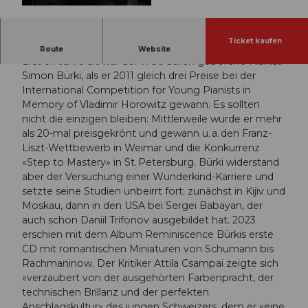
© Guidle.com
Ticket kaufen
Simon Bürki | Chopin | Rachmaninow
Route
Website
Erst elf Jahre alt war der in St. Gallen geborene Pianist
Simon Bürki, als er 2011 gleich drei Preise bei der
International Competition for Young Pianists in
Memory of Vladimir Horowitz gewann. Es sollten
nicht die einzigen bleiben: Mittlerweile wurde er mehr
als 20-mal preisgekrönt und gewann u. a. den Franz-
Liszt-Wettbewerb in Weimar und die Konkurrenz
«Step to Mastery» in St. Petersburg. Bürki widerstand
aber der Versuchung einer Wunderkind-Karriere und
setzte seine Studien unbeirrt fort: zunächst in Kijiv und
Moskau, dann in den USA bei Sergei Babayan, der
auch schon Daniil Trifonov ausgebildet hat. 2023
erschien mit dem Album Reminiscence Bürkis erste
CD mit romantischen Miniaturen von Schumann bis
Rachmaninow. Der Kritiker Attila Csampai zeigte sich
«verzaubert von der ausgehörten Farbenpracht, der
technischen Brillanz und der perfekten
Anschlagskultur» des jungen Schweizers, dem er «eine