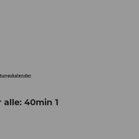
Informieren
Buchen
Business
W
ltungskalender
 alle: 40min 1