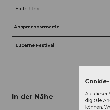
Eintritt frei
Ansprechpartner:in
Lucerne Festival
Cookie-
Auf dieser
In der Nähe
digitale A
können. We