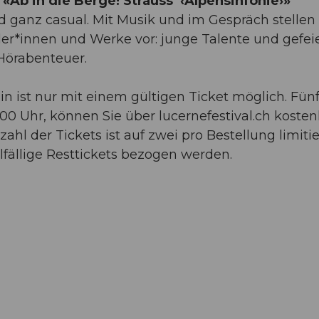
 «Ab in die Berge! Strauss’ ‹Alpensinfonie›»
nd ganz casual. Mit Musik und im Gespräch stellen
r*innen und Werke vor: junge Talente und gefei
 Hörabenteuer.
n ist nur mit einem gültigen Ticket möglich. Fün
0.00 Uhr, können Sie über lucernefestival.ch kosten
hl der Tickets ist auf zwei pro Bestellung limitie
fällige Rest­tickets bezogen werden.