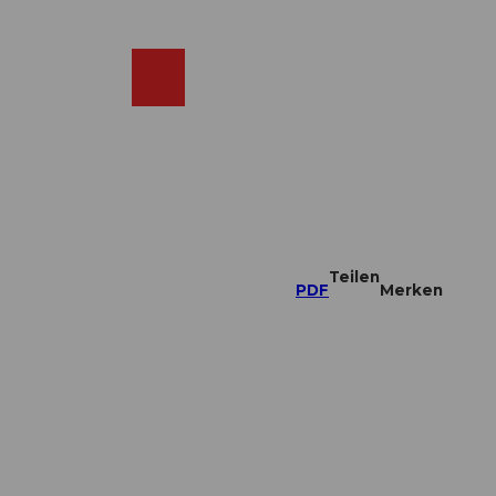
DE
ebcams
Merkzettel
Suche
Shop
Teilen
PDF
Merken