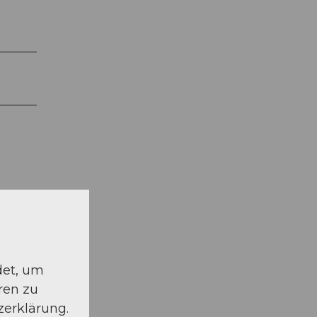
det, um
schauen
ren zu
zerklärung.