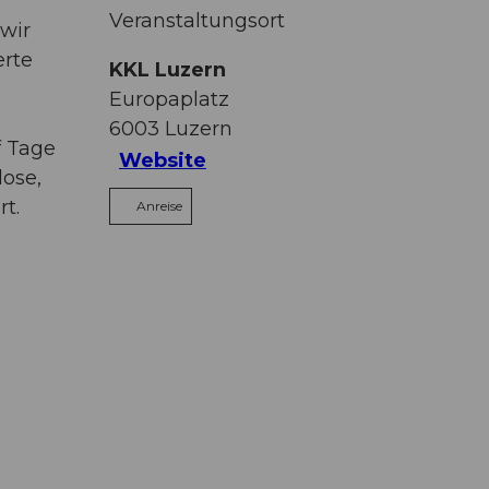
Veranstaltungsort
 wir
erte
KKL Luzern
Europaplatz
6003
Luzern
f Tage
Website
lose,
rt.
Anreise