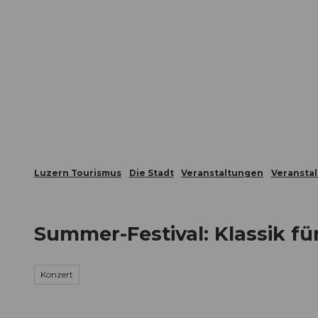
Z
ungen
Webcams
Gästekarte
u
m
Die Stadt
Die Erlebnisregion
I
n
h
a
l
t
Luzern Tourismus
Die Stadt
Veranstaltungen
Veransta
Summer-Festival: Klassik für
Konzert