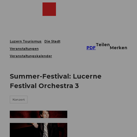
Z
u
Webcams
Merkzettel
Suche
Menü
Shop
m
I
n
h
a
Luzern Tourismus
Die Stadt
Teilen
l
PDF
Merken
Veranstaltungen
t
Veranstaltungskalender
Summer-Festival: Lucerne
Festival Orchestra 3
Konzert