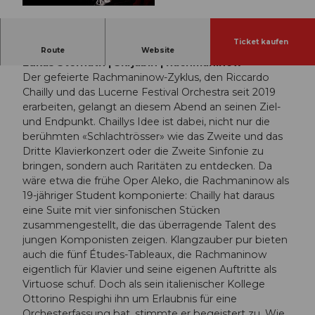
© Guidle.com
Ticket kaufen
Lucerne Festival Orchestra | Riccardo Chailly |
Route
Website
Lukas Sternath | Skrjabin | Rachmaninow
Der gefeierte Rachmaninow-Zyklus, den Riccardo
Chailly und das Lucerne Festival Orchestra seit 2019
erarbeiten, gelangt an diesem Abend an seinen Ziel-
und Endpunkt. Chaillys Idee ist dabei, nicht nur die
berühmten «Schlachtrösser» wie das Zweite und das
Dritte Klavierkonzert oder die Zweite Sinfonie zu
bringen, sondern auch Raritäten zu entdecken. Da
wäre etwa die frühe Oper Aleko, die Rachmaninow als
19-jähriger Student komponierte: Chailly hat daraus
eine Suite mit vier sinfonischen Stücken
zusammengestellt, die das überragende Talent des
jungen Komponisten zeigen. Klangzauber pur bieten
auch die fünf Études-Tableaux, die Rachmaninow
eigentlich für Klavier und seine eigenen Auftritte als
Virtuose schuf. Doch als sein italienischer Kollege
Ottorino Respighi ihn um Erlaubnis für eine
Orchesterfassung bat, stimmte er begeistert zu. Wie