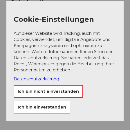
Preisinformationen
CHF 320.00 | 270.00 | 220.00 | 150.00 | 80.00 | 40.00
Cookie-Einstellungen
Ansprechpartner:in
Auf dieser Website wird Tracking, auch mit
Lucerne Festival
Cookies, verwendet, um digitale Angebote und
Kampagnen analysieren und optimieren zu
können. Weitere Informationen finden Sie in der
Datenschutzerklärung. Sie haben jederzeit das
Recht, Widerspruch gegen die Bearbeitung Ihrer
In der Nähe
Auf der Karte anschauen
Personendaten zu erheben.
Datenschutzerklärung
Veranstaltung
Ich bin nicht einverstanden
Essen und Trinken
Ich bin einverstanden