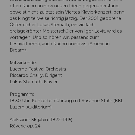
offen Rachmaninow neuen Ideen gegenüberstand,
beweist nicht zuletzt sein Viertes Klavierkonzert, denn
das klingt teilweise richtig jazzig. Der 2001 geborene
Österreicher Lukas Sternath, ein vielfach
preisgekrönter Meisterschüler von Igor Levit, wird es
vortragen. Und so hören wir, passend zum
Festivalthema, auch Rachmaninows «American
Dream».
Mitwirkende:
Lucerne Festival Orchestra
Riccardo Chailly, Dirigent
Lukas Sternath, Klavier
Programm:
18.30 Uhr: Konzerteinführung mit Susanne Stähr (KKL
Luzern, Auditorium)
Aleksandr Skrjabin (1872–1915)
Rêverie op. 24