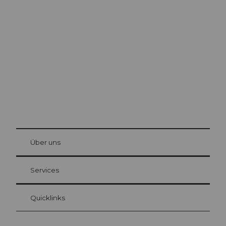
Ausflugstipps in
Luzern
Die Stadt. Der See. Die Berge.
© Be
at Bre
chbü
hl
Über uns
Gästekarte Luzern
Ihre Vorteile als Übernachtungsgast
Services
Quicklinks