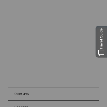
Travel Guide
Ausflugstipps in
Luzern
Die Stadt. Der See. Die Berge.
© Be
at Bre
chbü
hl
Über uns
Gästekarte Luzern
Ihre Vorteile als Übernachtungsgast
Services