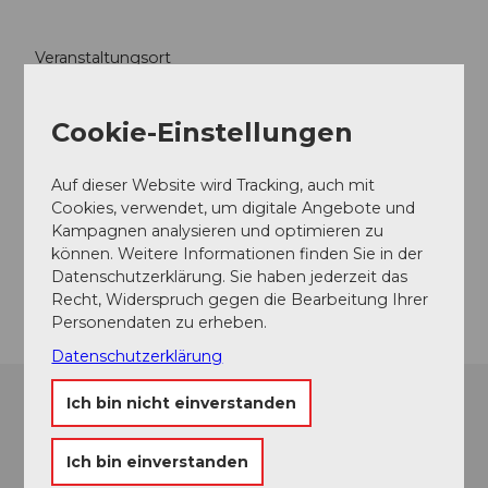
Veranstaltungsort
HERMITAGE Lake Lucerne
Seeburgstrasse 72
Cookie-Einstellungen
6006
Luzern
+41 41 375 81 81
Auf dieser Website wird Tracking, auch mit
welcome@hermitage.ch
Cookies, verwendet, um digitale Angebote und
Kampagnen analysieren und optimieren zu
Website
können. Weitere Informationen finden Sie in der
Datenschutzerklärung. Sie haben jederzeit das
Anreise
Recht, Widerspruch gegen die Bearbeitung Ihrer
Personendaten zu erheben.
Datenschutzerklärung
Ich bin nicht einverstanden
Ich bin einverstanden