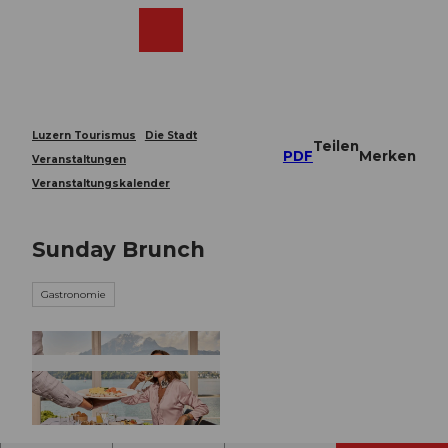
Z
u
Webcams
Merkzettel
Suche
Menü
Shop
m
I
n
h
a
Luzern Tourismus
Die Stadt
Teilen
l
PDF
Merken
Veranstaltungen
t
Veranstaltungskalender
Sunday Brunch
Gastronomie
© Guidle.com