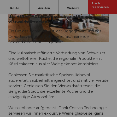
Tisch
reservieren
Route
Anrufen
Website
Ein urbanes und zeitgenössisches Design prägt
das HERMITAGE Luzern direkt am Ufer des
© HERMITAGE |
CC-BY-NC-ND
© HERMITAGE |
CC-BY-NC-ND
Vierwaldstättersees.
Ein Ort der Behaglichkeit, der Begegnung und des
Genusses, eingebettet in eine faszinierende
Seelandschaft mit Bergkulisse.
©
CC-BY-NC-ND
Eine kulinarisch raffinierte Verbindung von Schweizer
und weltoffener Küche, die regionale Produkte mit
Köstlichkeiten aus aller Welt gekonnt kombiniert.
Geniessen Sie marktfrische Speisen, liebevoll
zubereitet, zauberhaft angerichtet und mit viel Freude
serviert. Geniessen Sie den Vierwaldstättersee, die
Berge, die Stadt, die exzellente Küche und die
einzigartige Atmosphäre.
Weinliebhaber aufgepasst: Dank Coravin-Technologie
servieren wir Ihnen exklusive Weine glasweise, ganz