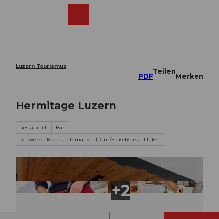
Z
u
Webcams
Merkzettel
Suche
Menü
Shop
m
I
n
h
a
Luzern Tourismus
Teilen
l
PDF
Merken
t
Hermitage Luzern
Restaurant
Bar
Schweizer Küche, international, Grill/Fleischspezialitäten