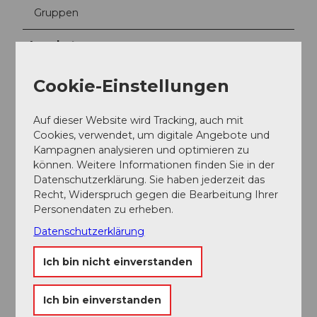
Gruppen
Angebote
Brunch
Cookie-Einstellungen
Abendessen
Auf dieser Website wird Tracking, auch mit
Cookies, verwendet, um digitale Angebote und
Kampagnen analysieren und optimieren zu
Snacks
können. Weitere Informationen finden Sie in der
Datenschutzerklärung. Sie haben jederzeit das
Mittagessen
Recht, Widerspruch gegen die Bearbeitung Ihrer
Personendaten zu erheben.
Online-Reservation möglich
Datenschutzerklärung
À la Carte
Ich bin nicht einverstanden
Feste/Hochzeiten
Ich bin einverstanden