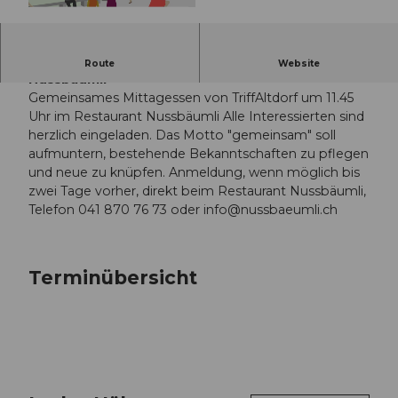
© Guidle.com
Gemeinsames Mittagessen im Restaurant
Route
Website
Nussbäumli
Gemeinsames Mittagessen von TriffAltdorf um 11.45
Uhr im Restaurant Nussbäumli Alle Interessierten sind
herzlich eingeladen. Das Motto "gemeinsam" soll
aufmuntern, bestehende Bekanntschaften zu pflegen
und neue zu knüpfen. Anmeldung, wenn möglich bis
zwei Tage vorher, direkt beim Restaurant Nussbäumli,
Telefon 041 870 76 73 oder
info@nussbaeumli.ch
Terminübersicht