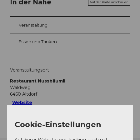
In der Nähe
Auf der Karte anschauen
Veranstaltung
Essen und Trinken
Veranstaltungsort
Restaurant Nussbäumli
Waldweg
6460
Altdorf
Website
Anreise
Cookie-Einstellungen
Auf dieser Website wird Tracking, auch mit