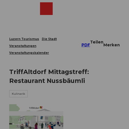
Z
u
Webcams
Merkzettel
Suche
Menü
Shop
m
I
n
h
a
Luzern Tourismus
Die Stadt
Teilen
l
PDF
Merken
Veranstaltungen
t
Veranstaltungskalender
TriffAltdorf Mittagstreff:
Restaurant Nussbäumli
Kulinarik