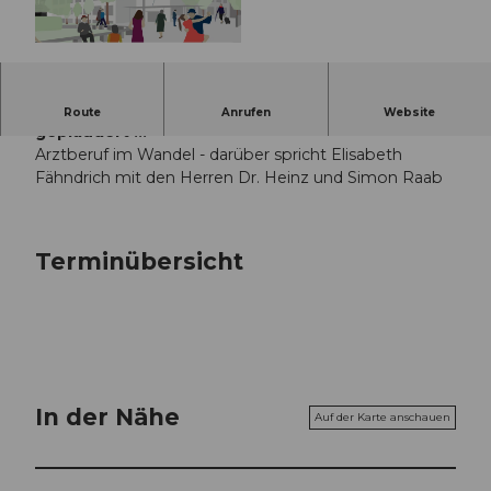
© Guidle.com
Sonntagsgespräche 10. Staffel: aus der Praxis
Route
Anrufen
Website
geplaudert ...
Arztberuf im Wandel - darüber spricht Elisabeth
Fähndrich mit den Herren Dr. Heinz und Simon Raab
Terminübersicht
In der Nähe
Auf der Karte anschauen