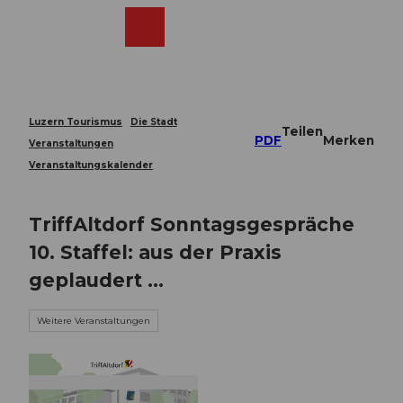
Z
u
Webcams
Merkzettel
Suche
Menü
Shop
m
I
n
h
a
Luzern Tourismus
Die Stadt
Teilen
l
PDF
Merken
Veranstaltungen
t
Veranstaltungskalender
TriffAltdorf Sonntagsgespräche
10. Staffel: aus der Praxis
geplaudert ...
Weitere Veranstaltungen