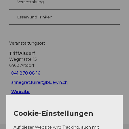
Veranstaltung
Essen und Trinken
Veranstaltungsort
TriffAltdorf
Wegmatte 15
6460
Altdorf
041 870 08 16
annegret.furrer@bluewin.ch
Website
Anreise
Cookie-Einstellungen
Auf dieser Website wird Tracking, auch mit