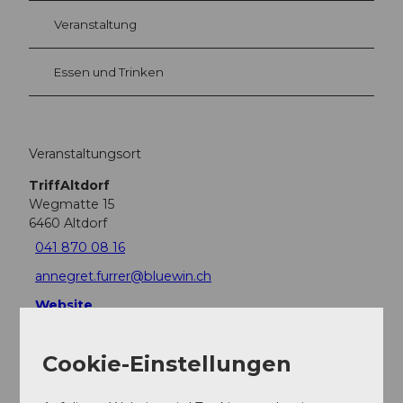
Veranstaltung
Essen und Trinken
Veranstaltungsort
TriffAltdorf
Wegmatte 15
6460
Altdorf
041 870 08 16
annegret.furrer@bluewin.ch
Website
Anreise
Cookie-Einstellungen