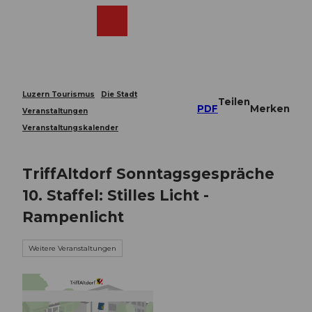
Z
u
Webcams
Merkzettel
Suche
Menü
Shop
m
I
n
h
a
Luzern Tourismus
Die Stadt
Teilen
l
PDF
Merken
Veranstaltungen
t
Veranstaltungskalender
TriffAltdorf Sonntagsgespräche
10. Staffel: Stilles Licht -
Rampenlicht
Weitere Veranstaltungen