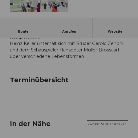
© Guidle.com
Sonntagsgespräche 10. Staffel: Stilles Licht -
Route
Anrufen
Website
Rampenlicht
Heinz Keller unterhält sich mit Bruder Gerold Zenoni
und dem Schauspieler Hanspeter Müller-Drossaart
über verschiedene Lebensformen
Terminübersicht
In der Nähe
Auf der Karte anschauen