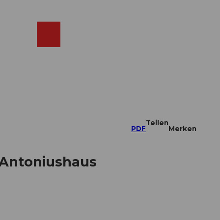
ebcams
Merkzettel
Suche
Shop
Teilen
PDF
Merken
i Antoniushaus