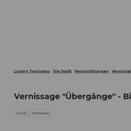
Z
ungen
Webcams
Gästekarte
u
m
Die Stadt
Die Erlebnisregion
I
n
h
a
l
t
Luzern Tourismus
Die Stadt
Veranstaltungen
Veransta
Vernissage "Übergänge" - B
Kunst
Handwerk