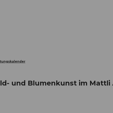
Informieren
Buchen
Business
W
ltungskalender
ild- und Blumenkunst im Mattl