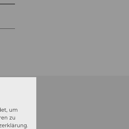
det, um
ren zu
zerklärung.