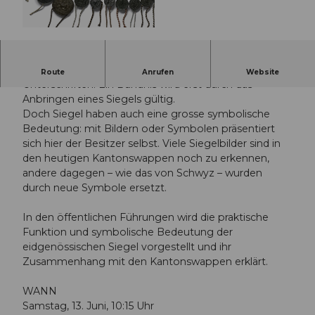
© Guidle.com
Siegel entsprechen im Mittelalter den heutigen
Route
Anrufen
Website
Unterschriften. Ein Bündnis wird erst durch das
Anbringen eines Siegels gültig.
Doch Siegel haben auch eine grosse symbolische
Bedeutung: mit Bildern oder Symbolen präsentiert
sich hier der Besitzer selbst. Viele Siegelbilder sind in
den heutigen Kantonswappen noch zu erkennen,
andere dagegen – wie das von Schwyz – wurden
durch neue Symbole ersetzt.
In den öffentlichen Führungen wird die praktische
Funktion und symbolische Bedeutung der
eidgenössischen Siegel vorgestellt und ihr
Zusammenhang mit den Kantonswappen erklärt.
WANN
Samstag, 13. Juni, 10:15 Uhr