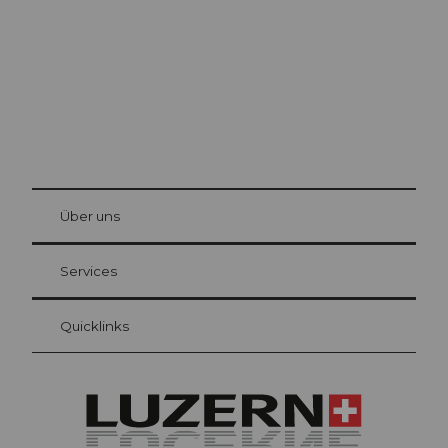
© Be
at Bre
chbü
hl
Über uns
Gästekarte Luzern
Ihre Vorteile als Übernachtungsgast
Services
Quicklinks