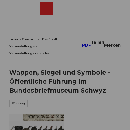
Z
u
Webcams
Merkzettel
Suche
Menü
Shop
m
I
n
h
a
Luzern Tourismus
Die Stadt
Teilen
l
PDF
Merken
Veranstaltungen
t
Veranstaltungskalender
Wappen, Siegel und Symbole -
Öffentliche Führung im
Bundesbriefmuseum Schwyz
Führung