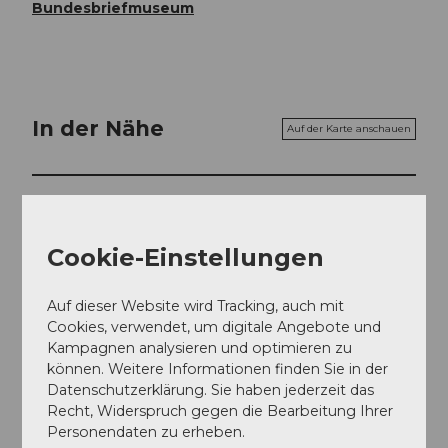
Bundesbriefmuseum
In der Nähe
Auf der Karte anschauen
Veranstaltung
Cookie-Einstellungen
Essen und Trinken
Auf dieser Website wird Tracking, auch mit
Cookies, verwendet, um digitale Angebote und
Veranstaltungsort
Kampagnen analysieren und optimieren zu
können. Weitere Informationen finden Sie in der
Bundesbriefmuseum
Datenschutzerklärung. Sie haben jederzeit das
6430
Schwyz
Recht, Widerspruch gegen die Bearbeitung Ihrer
041 819 20 64
Personendaten zu erheben.