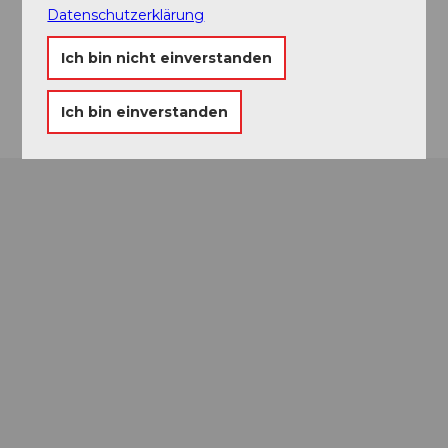
bundesbriefmuseum@sz.ch
Datenschutzerklärung
Website
Ich bin nicht einverstanden
Anreise
Ich bin einverstanden