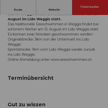
Ticket kaufen
Das traditionelle Seeschwimmen von 1 km und
Route
Website
3km in Weggis findet bei schönem Wetter am 15.
August im Lido Weggis statt.
Das traditionelle Seeschwimmen in Weggis findet bei
schönem Wetter am 15. August im Lido Weggis statt.
Es können zwei Strecken geschwommen werden:
Originalstrecke: 3km von der Untermatt ins Lido
Weggis
Sprintstrecke: 1km vom Lido Weggis wieder zurück
ins Lido Weggis
Online Anmeldung unter www.seeschwimmen.ch
Terminübersicht
Gut zu wissen