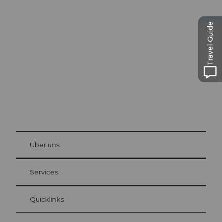
Ausflugstipps in
Luzern
Travel Guide
Die Stadt. Der See. Die Berge.
© Be
at Bre
chbü
hl
Über uns
Gästekarte Luzern
Ihre Vorteile als Übernachtungsgast
Services
Quicklinks