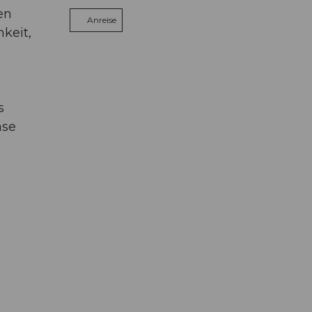
en
Anreise
keit,
s
ase