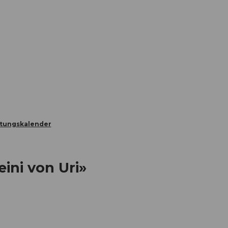
Informieren
Buchen
Business
W
ltungskalender
eini von Uri»