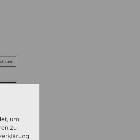
schauen
det, um
ren zu
zerklärung.