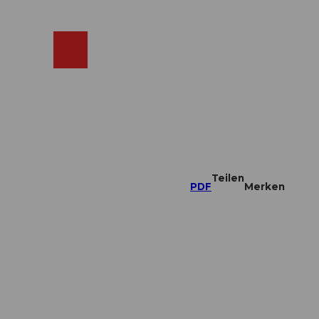
ebcams
Merkzettel
Suche
Shop
Teilen
PDF
Merken