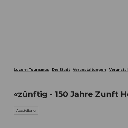
Z
ungen
Webcams
Gästekarte
u
m
Die Stadt
Die Erlebnisregion
I
n
h
a
l
t
Luzern Tourismus
Die Stadt
Veranstaltungen
Veransta
«zünftig - 150 Jahre Zunft H
Ausstellung