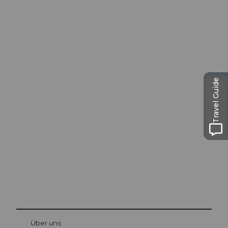
Travel Guide
Ausflugstipps in
Luzern
Die Stadt. Der See. Die Berge.
© Be
at Bre
chbü
hl
Über uns