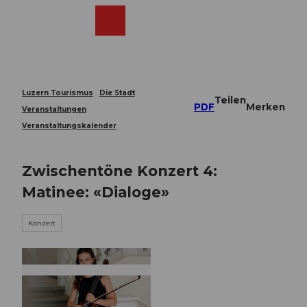
Z
u
Webcams
Merkzettel
Suche
Menü
Shop
m
I
n
h
a
Luzern Tourismus
Die Stadt
Teilen
l
PDF
Merken
Veranstaltungen
t
Veranstaltungskalender
Zwischentöne Konzert 4:
Matinee: «Dialoge»
Konzert