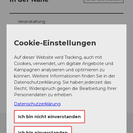
Veranstaltung
Cookie-Einstellungen
Veranstaltungsort
Auf dieser Website wird Tracking, auch mit
Benediktinerkloster Engelberg
Cookies, verwendet, um digitale Angebote und
Benediktinerkloster
Kampagnen analysieren und optimieren zu
6390
Engelberg
können. Weitere Informationen finden Sie in der
Website
Datenschutzerklärung. Sie haben jederzeit das
Recht, Widerspruch gegen die Bearbeitung Ihrer
Anreise
Personendaten zu erheben.
Datenschutzerklärung
Ich bin nicht einverstanden
Ich bin einverstanden