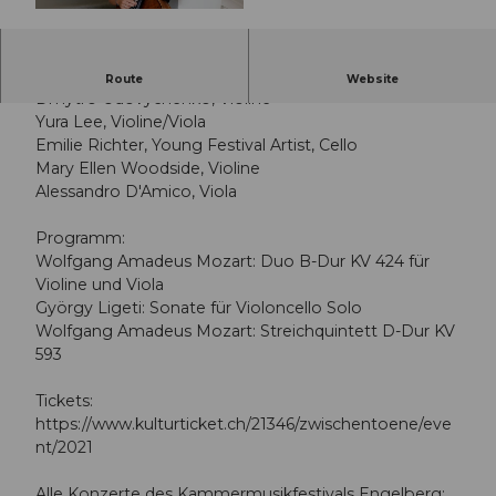
© Guidle.com
Künstler:
Route
Website
Dmytro Udovychenko, Violine
Yura Lee, Violine/Viola
Emilie Richter, Young Festival Artist, Cello
Mary Ellen Woodside, Violine
Alessandro D'Amico, Viola
Programm:
Wolfgang Amadeus Mozart: Duo B-Dur KV 424 für
Violine und Viola
György Ligeti: Sonate für Violoncello Solo
Wolfgang Amadeus Mozart: Streichquintett D-Dur KV
593
Tickets:
https://www.kulturticket.ch/21346/zwischentoene/eve
nt/2021
Alle Konzerte des Kammermusikfestivals Engelberg: