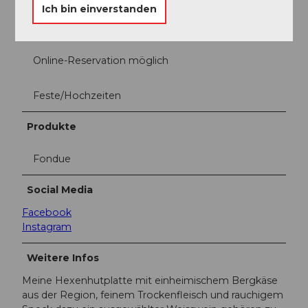
Ich bin einverstanden
Mittagessen
Online-Reservation möglich
Feste/Hochzeiten
Produkte
Fondue
Social Media
Facebook
Instagram
Weitere Infos
Meine Hexenhutplatte mit einheimischem Bergkäse
aus der Region, feinem Trockenfleisch und rauchigem