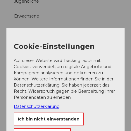
Jugendliche
Erwachsene
Senioren
Betriebseinrichtung
Cookie-Einstellungen
Take Away
Auf dieser Website wird Tracking, auch mit
Cookies, verwendet, um digitale Angebote und
Internet
Kampagnen analysieren und optimieren zu
können. Weitere Informationen finden Sie in der
Wlan (kostenlos)
Datenschutzerklärung. Sie haben jederzeit das
Recht, Widerspruch gegen die Bearbeitung Ihrer
Personendaten zu erheben.
Angebote
Datenschutzerklärung
Brunch
Ich bin nicht einverstanden
Frühstück