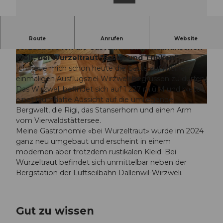
Ich bins, die Gastrohexe Wurzeltraut!
Gerne
Route
Anrufen
Website
verzaubere ich die Gäste in meiner kulinarischen
Welt, bei Wurzeltraut "Essen und Trinken".
© bei-Wurzeltraut_Essen_und_Trinken |
© bei_Wurzeltraut_Essen_und_Trinken |
CC-BY-NC-ND
CC-BY-NC-ND
Ich freue mich schon heute die Gäste auf meinem
einmaligen Ausflugsziel Wirzweli begrüssen zu dürfen.
Das Wirzweli befindet sich auf 1 227 m.ü.M und bietet
einet raumhafte Aussicht auf die umliegende
© David Birri |
CC-BY-ND
Bergwelt, die Rigi, das Stanserhorn und einen Arm
vom Vierwaldstättersee.
Meine Gastronomie «bei Wurzeltraut» wurde im 2024
ganz neu umgebaut und erscheint in einem
modernen aber trotzdem rustikalen Kleid. Bei
Wurzeltraut befindet sich unmittelbar neben der
Bergstation der Luftseilbahn Dallenwil-Wirzweli.
Gut zu wissen