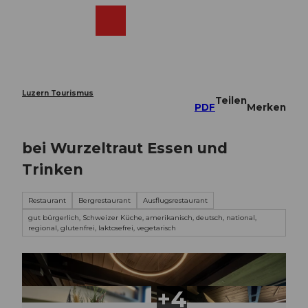
Z
u
Webcams
Merkzettel
Suche
Menü
Shop
m
I
n
h
a
Luzern Tourismus
Teilen
l
PDF
Merken
t
bei Wurzeltraut Essen und
Trinken
Restaurant
Bergrestaurant
Ausflugsrestaurant
gut bürgerlich, Schweizer Küche, amerikanisch, deutsch, national,
regional, glutenfrei, laktosefrei, vegetarisch