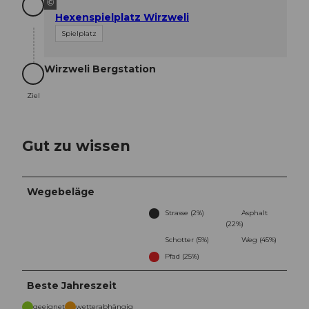
©
Hexenspielplatz Wirzweli
Spielplatz
Wirzweli Bergstation
Ziel
Ziel
Gut zu wissen
Wegebeläge
Strasse (2%)
Asphalt
(22%)
Schotter (5%)
Weg (45%)
Pfad (25%)
Beste Jahreszeit
geeignet
wetterabhängig