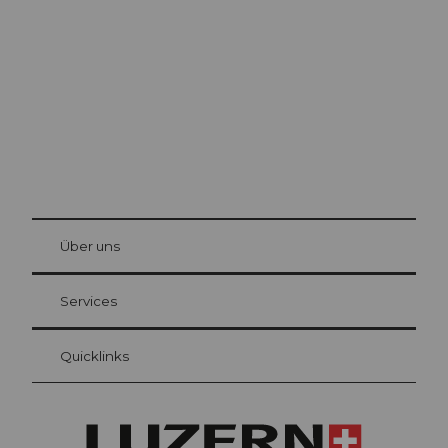
Luzern
Die Stadt. Der See. Die Berge.
© Be
at Bre
chbü
hl
Über uns
Gästekarte Luzern
Ihre Vorteile als Übernachtungsgast
Services
Quicklinks