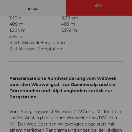
GPX
Route
3:10 h
9,78 km
409 m
409 m
1.204 m
1.579 m
375 m
Start: Wirzweli Bergstation
Ziel: Wirzweli Bergstation
Panoramareiche Rundwanderung vom Wirzweli
über den Wirzweligrat zur Gummenalp und via
Dürrenboden und Alp Langboden zurück zur
Bergstation.
Vom Ausgangspunkt Wirzweli (1'227 m ü. M.) führt ein
sanfter Anstieg hinauf zum Wirzweli Horn (1'471 m ü.
M.). Der Weg über den Wirzweligrat begeistert mit
einem herrlichen Panorama und endet bei der idyllisch