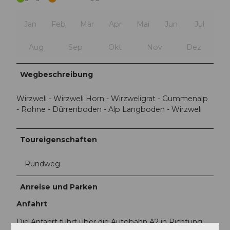
Jan
Feb
Mär
Apr
Mai
Jun
Jul
Aug
Sep
Okt
Nov
Dez
Wegbeschreibung
Wirzweli - Wirzweli Horn - Wirzweligrat - Gummenalp
- Rohne - Dürrenboden - Alp Langboden - Wirzweli
Toureigenschaften
Rundweg
Anreise und Parken
Anfahrt
Die Anfahrt führt über die Autobahn A2 in Richtung