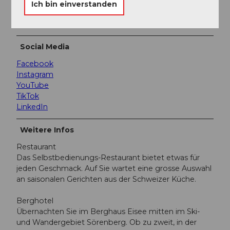
Ich bin einverstanden
Wichtige Mitteilung
Zur Webseite
Social Media
Facebook
Instagram
YouTube
TikTok
LinkedIn
Weitere Infos
Restaurant
Das Selbstbedienungs-Restaurant bietet etwas für
jeden Geschmack. Auf Sie wartet eine grosse Auswahl
an saisonalen Gerichten aus der Schweizer Küche.
Berghotel
Übernachten Sie im Berghaus Eisee mitten im Ski-
und Wandergebiet Sörenberg. Ob zu zweit, in der