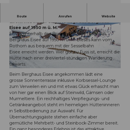
Inmitten einer atemberaubenden Bergkulisse,
Route
Anrufen
Website
direkt neben der Skipiste liegt das Berghaus
Eisee auf 1950 m ü. M.
Etwas unterhalb des Brienzer Rothorn liegt das
Berghaus Eisee auf 1950 m ü. M. Dieses kann vom
Rothorn aus bequem mit der Sesselbahn
Eisee erreicht werden. Wer gut zu Fuss ist, erreicht die
© Bergbahnen Sörenberg AG |
CC-BY-NC-ND
Hütte nach einer dreiviertel-stündigen Wanderung
talwärts.
© Ronthaler Media |
CC-BY-NC-ND
Beim Berghaus Eisee angekommen lädt eine
grosse Sonnenterrasse inklusive Korbsessel-Lounge
zum Verweilen ein und mit etwas Glück erhascht man
von hier gar einen Blick auf Steinwild, Gämsen oder
Murmeltiere. Ein reichhaltiges Verpflegungs- und
Getränkeangebot steht im heimeligen Hütteninneren
in Selbstbedienung zur Auswahl. Für
Übernachtungsgäste stehen einfache aber
gemütliche Mehrbett- und Steinbock-Zimmer bereit.
Ein ganz besonderes Erlebnis ist das attraktive