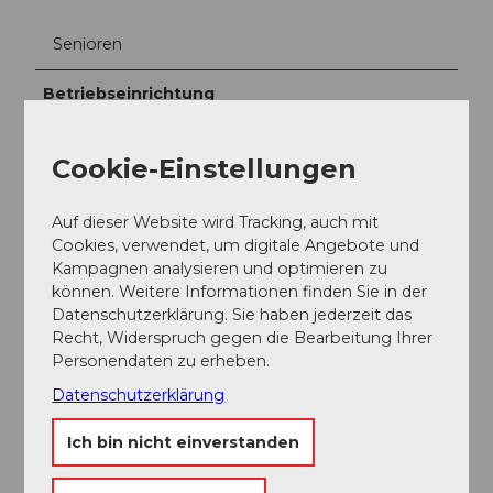
Senioren
Betriebseinrichtung
Selbstbedienung
Cookie-Einstellungen
Angebote
Auf dieser Website wird Tracking, auch mit
Cookies, verwendet, um digitale Angebote und
Snacks
Kampagnen analysieren und optimieren zu
können. Weitere Informationen finden Sie in der
Menüs
Datenschutzerklärung. Sie haben jederzeit das
Recht, Widerspruch gegen die Bearbeitung Ihrer
Zahlungsmöglichkeiten
Personendaten zu erheben.
American Express, ApplePay, Barzahlung, EC-Karte,
Datenschutzerklärung
GooglePay, kontaktlose Zahlung, Maestro Card,
Mastercard, PostFinance Card, Reka, Reka Card, Twint,
Ich bin nicht einverstanden
Visa