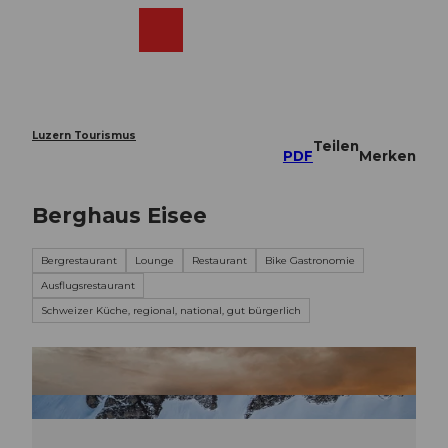
Z
u
Webcams
Merkzettel
Suche
Menü
Shop
m
I
n
h
a
Luzern Tourismus
Teilen
l
PDF
Merken
t
Berghaus Eisee
Bergrestaurant
Lounge
Restaurant
Bike Gastronomie
Ausflugsrestaurant
Schweizer Küche, regional, national, gut bürgerlich