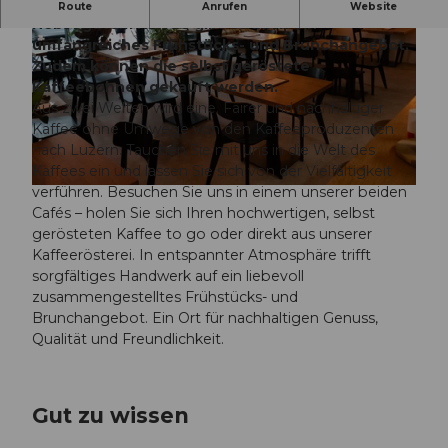
Das Cafe Tacuba Neustadt ist ein Specialty Café.
Route
Anrufen
Website
Nebst gutem Kaffee gibt es auch ein
umfangreiches Frühstücks- und Brunchangebot.
Zudem können die selbst geröstete
Kaffeebohnen gekauft werden.
Aus zwei Welten wird eine. Fairer und nachhaltiger
Kaffee ohne Umwege von den Kaffeeproduzenten
© Café Tacuba Neustadt |
CC-BY-NC-ND
nach Luzern. Tauchen Sie mit uns in die Welt des
Kaffees ein und lassen Sie sich von der Vielfältigkeit
verführen. Besuchen Sie uns in einem unserer beiden
© Café Tacuba Neustadt |
CC-BY-NC-ND
Cafés – holen Sie sich Ihren hochwertigen, selbst
gerösteten Kaffee to go oder direkt aus unserer
Kaffeerösterei. In entspannter Atmosphäre trifft
sorgfältiges Handwerk auf ein liebevoll
zusammengestelltes Frühstücks- und
Brunchangebot. Ein Ort für nachhaltigen Genuss,
Qualität und Freundlichkeit.
Gut zu wissen