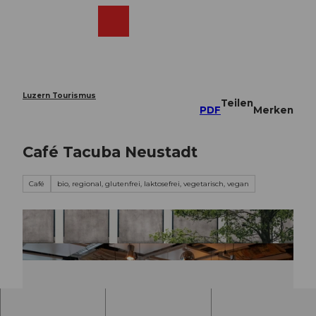
Z
u
Webcams
Merkzettel
Suche
Menü
Shop
m
I
n
h
a
Luzern Tourismus
Teilen
l
PDF
Merken
t
Café Tacuba Neustadt
Café
bio, regional, glutenfrei, laktosefrei, vegetarisch, vegan