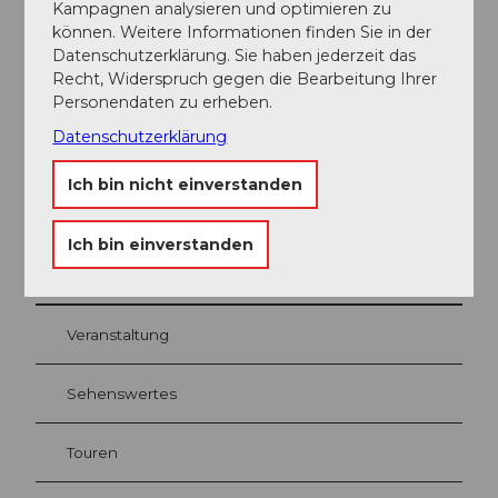
Kampagnen analysieren und optimieren zu
Facebook
können. Weitere Informationen finden Sie in der
Instagram
Datenschutzerklärung. Sie haben jederzeit das
Recht, Widerspruch gegen die Bearbeitung Ihrer
Ansprechpartner:in
Personendaten zu erheben.
Café Tacuba
Datenschutzerklärung
Ich bin nicht einverstanden
Ich bin einverstanden
In der Nähe
Auf der Karte anschauen
Veranstaltung
Sehenswertes
Touren