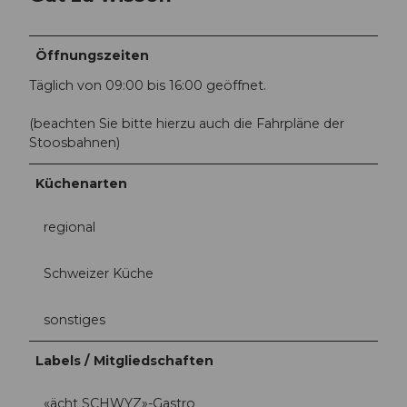
c
c
c
h
h
h
w
w
t
Öffnungszeiten
y
y
S
z
z
Täglich von 09:00 bis 16:00 geöffnet.
c
_
_
h
S
S
(beachten Sie bitte hierzu auch die Fahrpläne der
w
t
t
Stoosbahnen)
y
o
o
z
o
o
Küchenarten
_
s
s
S
2
1
t
regional
.
.
o
j
j
o
p
p
Schweizer Küche
s
g
g
3
sonstiges
.
j
p
Labels / Mitgliedschaften
g
«ächt SCHWYZ»-Gastro