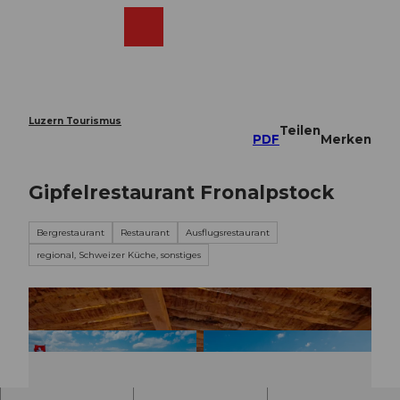
Z
u
Webcams
Merkzettel
Suche
Menü
Shop
m
I
n
h
a
Luzern Tourismus
Teilen
l
PDF
Merken
t
Gipfelrestaurant Fronalpstock
Bergrestaurant
Restaurant
Ausflugsrestaurant
regional, Schweizer Küche, sonstiges