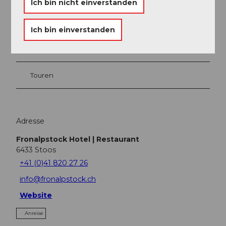
Ich bin nicht einverstanden
Veranstaltung
Ich bin einverstanden
Sehenswertes
Touren
Adresse
Fronalpstock Hotel | Restaurant
6433
Stoos
+41 (0)41 820 27 26
info@fronalpstock.ch
Website
Anreise