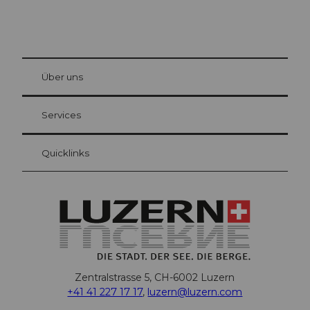
© Be
at Bre
chbü
hl
Über uns
Gästekarte Luzern
Ihre Vorteile als Übernachtungsgast
Services
Quicklinks
Zentralstrasse 5, CH-6002 Luzern
+41 41 227 17 17
,
luzern@luzern.com