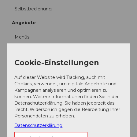
Selbstbedienung
Angebote
Menüs
Anreise und Parken
Neben der Bergstation der Sesselbahn Stoos-
Cookie-Einstellungen
Fronalpstock.
Auf dieser Website wird Tracking, auch mit
Ansprechpartner:in
Cookies, verwendet, um digitale Angebote und
Kampagnen analysieren und optimieren zu
Jan Felder
können. Weitere Informationen finden Sie in der
Datenschutzerklärung. Sie haben jederzeit das
Recht, Widerspruch gegen die Bearbeitung Ihrer
Personendaten zu erheben.
Datenschutzerklärung
In der Nähe
Auf der Karte anschauen