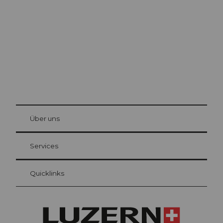
Die Stadt. Der See. Die Berge.
© Be
at Bre
chbü
hl
Über uns
Gästekarte Luzern
Ihre Vorteile als Übernachtungsgast
Services
Quicklinks