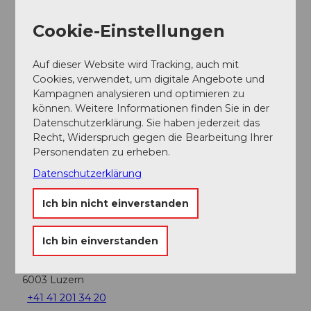
In der Nähe
Auf der Karte anschauen
Cookie-Einstellungen
Auf dieser Website wird Tracking, auch mit
Veranstaltung
Cookies, verwendet, um digitale Angebote und
Kampagnen analysieren und optimieren zu
können. Weitere Informationen finden Sie in der
Sehenswertes
Datenschutzerklärung. Sie haben jederzeit das
Recht, Widerspruch gegen die Bearbeitung Ihrer
Touren
Personendaten zu erheben.
Datenschutzerklärung
Ich bin nicht einverstanden
Adresse
Kaffeekranz im Himmelrich
Ich bin einverstanden
Patrick Lüthold
Claridenstrasse 4
6003
Luzern
+41 41 201 34 20